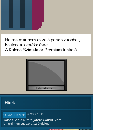
Ha ma már nem eszel/sportolsz többet,
kattints a kiértékelésre!
A Kalória Szimulátor Prémium funkció.
-
kalóriabázis.hu
Hírek
2026. 01. 13.
ÚJ JÁTÉK APP
KalóriaBázis oktató játék: CarboHydra
Ismerd meg játsszva az ételeket!