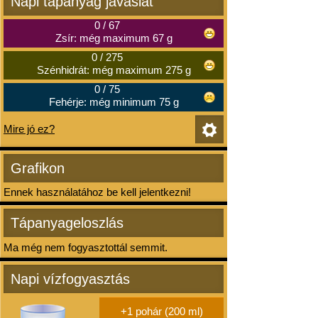
Napi tápanyag javaslat
0
/
67
Zsír: még maximum 67 g
0
/
275
Szénhidrát: még maximum 275 g
0
/
75
Fehérje: még minimum 75 g
Mire jó ez?
Grafikon
Ennek használatához be kell jelentkezni!
Tápanyageloszlás
Ma még nem fogyasztottál semmit.
Napi vízfogyasztás