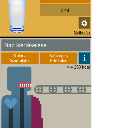
Nap kiértékelése
Kalória
Szöveges
Szimulátor
Értékelés