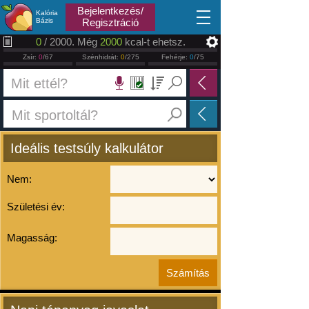
2026.08.07
Bejelentkezés/
Kalória
Bázis
Regisztráció
0
/ 2000. Még
2000
kcal-t ehetsz.
Zsír:
0
/67
Szénhidrát:
0
/275
Fehérje:
0
/75
Ideális testsúly kalkulátor
Nem:
Születési év:
Magasság: