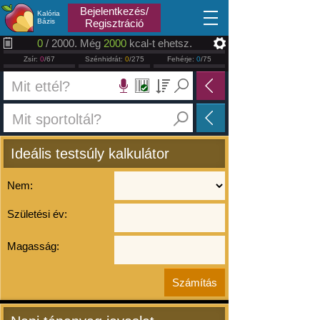
2026.08.09
Bejelentkezés/
Kalória
Bázis
Regisztráció
0
/ 2000. Még
2000
kcal-t ehetsz.
Zsír:
0
/67
Szénhidrát:
0
/275
Fehérje:
0
/75
Ideális testsúly kalkulátor
Nem:
Születési év:
Magasság: