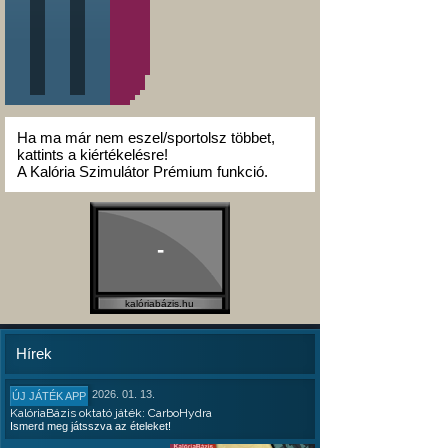
Ha ma már nem eszel/sportolsz többet,
kattints a kiértékelésre!
A Kalória Szimulátor Prémium funkció.
-
kalóriabázis.hu
Hírek
2026. 01. 13.
ÚJ JÁTÉK APP
KalóriaBázis oktató játék: CarboHydra
Ismerd meg játsszva az ételeket!