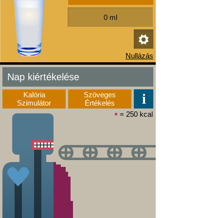
Nap kiértékelése
Kalória
Szöveges
Szimulátor
Értékelés