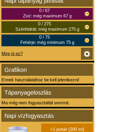
Napi tápanyag javaslat
0
/
67
Zsír: még maximum 67 g
0
/
275
Szénhidrát: még maximum 275 g
0
/
75
Fehérje: még minimum 75 g
Mire jó ez?
Grafikon
Ennek használatához be kell jelentkezni!
Tápanyageloszlás
Ma még nem fogyasztottál semmit.
Napi vízfogyasztás