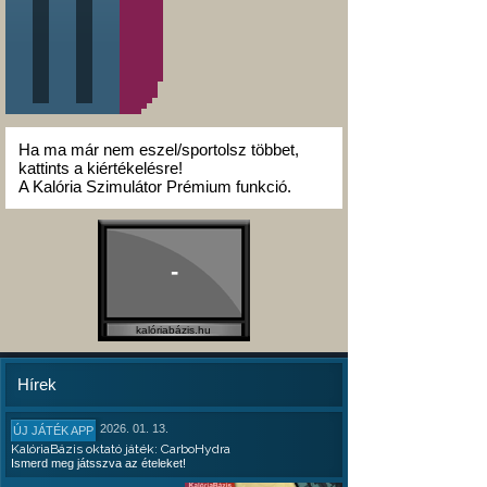
Ha ma már nem eszel/sportolsz többet,
kattints a kiértékelésre!
A Kalória Szimulátor Prémium funkció.
-
kalóriabázis.hu
Hírek
2026. 01. 13.
ÚJ JÁTÉK APP
KalóriaBázis oktató játék: CarboHydra
Ismerd meg játsszva az ételeket!