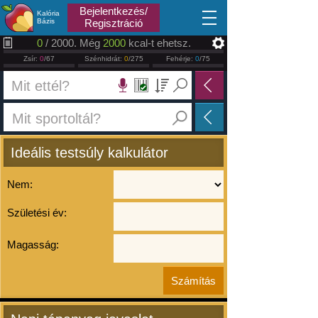
2026.08.07
Bejelentkezés/
Kalória
Bázis
Regisztráció
0
/ 2000. Még
2000
kcal-t ehetsz.
Zsír:
0
/67
Szénhidrát:
0
/275
Fehérje:
0
/75
Ideális testsúly kalkulátor
Nem:
Születési év:
Magasság: