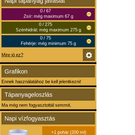
Napi tápanyag javaslat
0
/
67
Zsír: még maximum 67 g
0
/
275
Szénhidrát: még maximum 275 g
0
/
75
Fehérje: még minimum 75 g
Mire jó ez?
Grafikon
Ennek használatához be kell jelentkezni!
Tápanyageloszlás
Ma még nem fogyasztottál semmit.
Napi vízfogyasztás