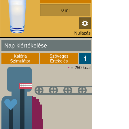
Nap kiértékelése
Kalória
Szöveges
Szimulátor
Értékelés