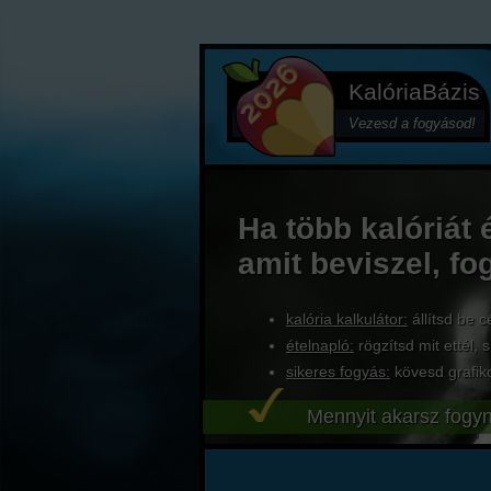
KalóriaBázis
Vezesd a fogyásod!
Ha több kalóriát 
amit beviszel, fo
kalória kalkulátor:
állítsd be c
ételnapló:
rögzítsd mit ettél, s
sikeres fogyás:
kövesd grafik
Mennyit akarsz fogyn