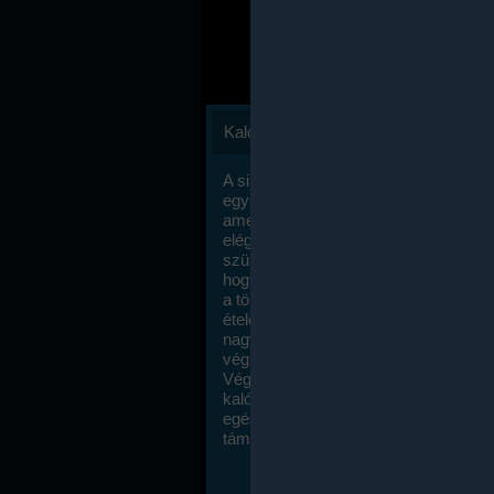
Kalóriaszámlálás
A sikeres fogyás titka valójában igen
egyszerű: égess több energiát, mint
amennyit beviszel. Természetesen e
elég nagy fegyelemre és akaraterőre
szükség, de meglepődve fogod tapasz
hogy a kalóriaszámolás mennyire ru
a többi diétához képest. Itt nincsenek ti
ételek és a megengedett kalóriabevite
nagymértékben növelheted ha testmo
végzel.
Végül, de nem utolsó sorban, a
kalóriaszámolás módszerét a legtöbb
egészségügyi szakorvos ajánlja és
támogatja.
To