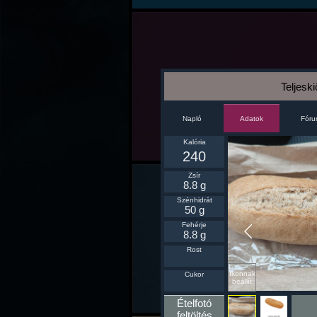
Teljesk
Napló
Fór
Adatok
Kalória
240
Zsír
8.8 g
Szénhidrát
50 g
Fehérje
8.8 g
Rost
Ikonnak
Cukor
beállít
Ételfotó
feltöltés