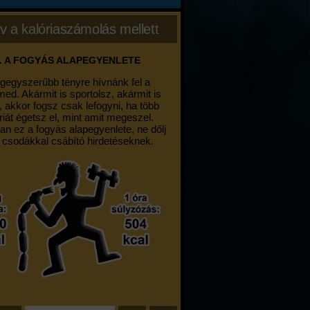
v a kalóriaszámolás mellett
. A FOGYÁS ALAPEGYENLETE
egegyszerűbb tényre hívnánk fel a
med. Akármit is sportolsz, akármit is
, akkor fogsz csak lefogyni, ha több
riát égetsz el, mint amit megeszel.
an ez a fogyás alapegyenlete, ne dőlj
 csodákkal csábító hirdetéseknek.