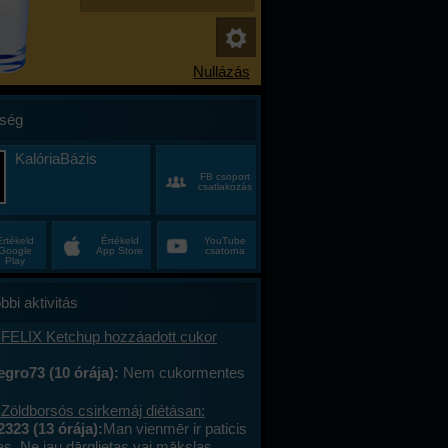
ség
KalóriaBázis
FB csoport
csatlakozás
Értékeld
Értékeld
YouTube
Google
App Store
csatorna
Play
bbi aktivitás
 FELIX Ketchup hozzáadott cukor
gro73 (10 órája):
Nem cukormentes
0%-al kevesebb cukor
 Zöldborsós csirkemáj diétásan:
2323 (13 órája):
Man vienmēr ir paticis
tas. Ne jau dārglietas vai mākslas