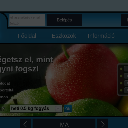
Belépés
Főoldal
Eszközök
Információ
égetsz el, mint
gyni fogsz!
élodat
portoltál
onon
i?
heti 0.5 kg fogyás
MA