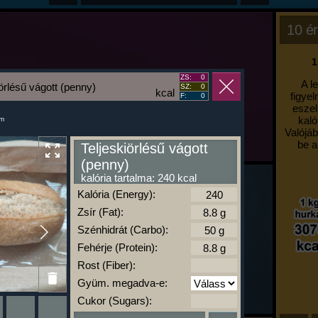
10 ér
1
ZS:
0
A l
iörlésű vágott (penny)
SZ:
0
kcal
figyel
F:
0
eszel
kaló
um
Valójáb
be a
Teljeskiörlésű vágott
(penny)
kalória tartalma: 240 kcal
Kalória (Energy):
Zsír (Fat):
Szénhidrát (Carbo):
Fehérje (Protein):
Rost (Fiber):
Gyüm. megadva-e:
Cukor (Sugars):