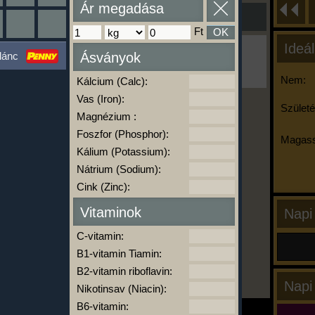
Ár megadása
Ft
OK
Ideál
Ha ma már nem eszel/sportolsz többet,
lánc
Ásványok
kattints a kiértékelésre!
A Kalória Szimulátor Prémium funkció.
Nem:
Kálcium (Calc):
Vas (Iron):
Születé
Magnézium :
-
Foszfor (Phosphor):
Magass
Kálium (Potassium):
Nátrium (Sodium):
kalóriabázis.hu
Cink (Zinc):
Vitaminok
Napi
C-vitamin:
B1-vitamin Tiamin:
B2-vitamin riboflavin:
Napi
Nikotinsav (Niacin):
B6-vitamin: