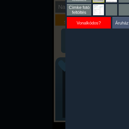
Nap kiértékelése
Címke fotó
feltöltés
Kalória
Szöveges
Szimulátor
Értékelés
Vonalkódos?
Áruház