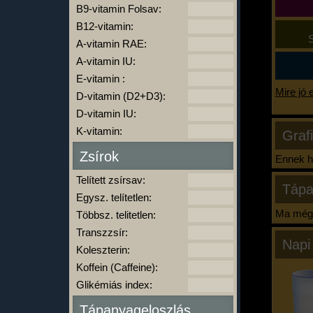
B9-vitamin Folsav:
B12-vitamin:
S
A-vitamin RAE:
A-vitamin IU:
E-vitamin :
Mire jó 
D-vitamin (D2+D3):
D-vitamin IU:
K-vitamin:
Graf
Zsírok
Ennek ha
Telített zsírsav:
Tápa
Egysz. telítetlen:
Ma még 
Többsz. telitetlen:
Transzzsír:
Napi
Koleszterin:
Koffein (Caffeine):
Glikémiás index:
Tápanyageloszlás