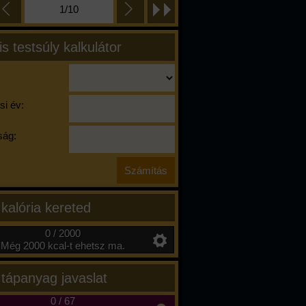
1/10
is testsúly kalkulátor
si év:
ág:
 kalória kereted
0 / 2000
Még 2000 kcal-t ehetsz ma.
 tápanyag javaslat
0
/
67