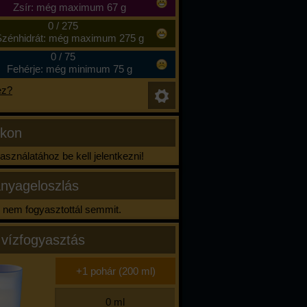
Zsír: még maximum 67 g
0
/
275
zénhidrát: még maximum 275 g
0
/
75
Fehérje: még minimum 75 g
ez?
ikon
sználatához be kell jelentkezni!
nyageloszlás
nem fogyasztottál semmit.
 vízfogyasztás