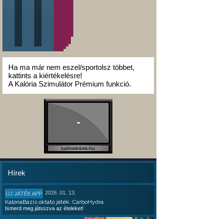
Ha ma már nem eszel/sportolsz többet,
kattints a kiértékelésre!
A Kalória Szimulátor Prémium funkció.
-
kalóriabázis.hu
Hírek
2026. 01. 13.
ÚJ JÁTÉK APP
KalóriaBázis oktató játék: CarboHydra
Ismerd meg játsszva az ételeket!