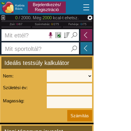
2026.08.10
Bejelentkezés/
Kalória
Bázis
Regisztráció
0
/ 2000. Még
2000
kcal-t ehetsz.
Zsír:
0
/67
Szénhidrát:
0
/275
Fehérje:
0
/75
Ideális testsúly kalkulátor
Nem:
Születési év:
Magasság: