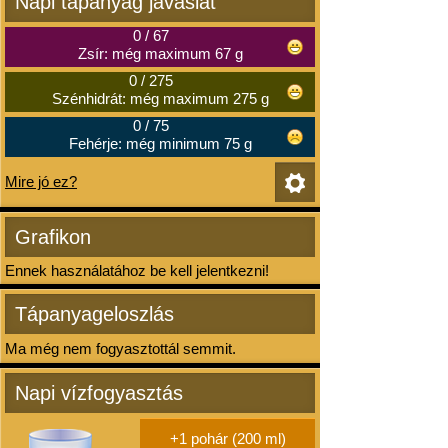
Napi tápanyag javaslat
0
/
67
Zsír: még maximum 67 g
0
/
275
Szénhidrát: még maximum 275 g
0
/
75
Fehérje: még minimum 75 g
Mire jó ez?
Grafikon
Ennek használatához be kell jelentkezni!
Tápanyageloszlás
Ma még nem fogyasztottál semmit.
Napi vízfogyasztás