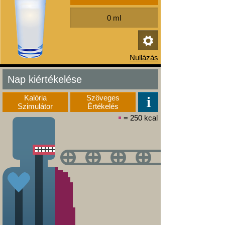
Nap kiértékelése
Kalória
Szöveges
Szimulátor
Értékelés