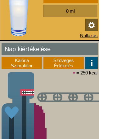
Nap kiértékelése
Kalória
Szöveges
Szimulátor
Értékelés