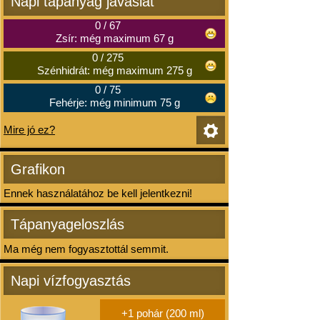
Napi tápanyag javaslat
0
/
67
Zsír: még maximum 67 g
0
/
275
Szénhidrát: még maximum 275 g
0
/
75
Fehérje: még minimum 75 g
Mire jó ez?
Grafikon
Ennek használatához be kell jelentkezni!
Tápanyageloszlás
Ma még nem fogyasztottál semmit.
Napi vízfogyasztás