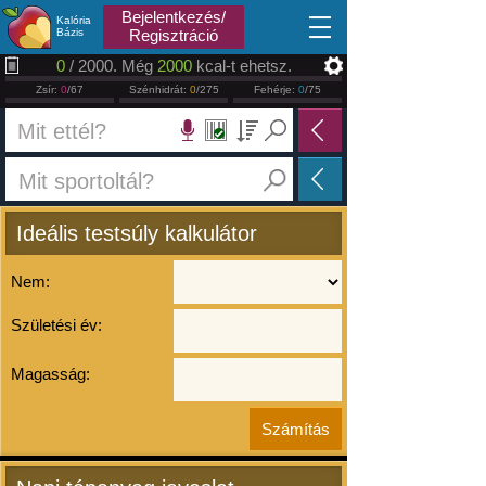
2026.08.08
Bejelentkezés/
Kalória
Bázis
Regisztráció
0
/ 2000. Még
2000
kcal-t ehetsz.
Zsír:
0
/67
Szénhidrát:
0
/275
Fehérje:
0
/75
Ideális testsúly kalkulátor
Nem:
Születési év:
Magasság: