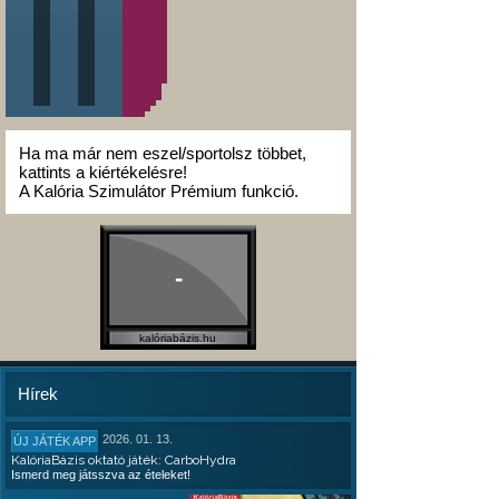
Ha ma már nem eszel/sportolsz többet,
kattints a kiértékelésre!
A Kalória Szimulátor Prémium funkció.
-
kalóriabázis.hu
Hírek
2026. 01. 13.
ÚJ JÁTÉK APP
KalóriaBázis oktató játék: CarboHydra
Ismerd meg játsszva az ételeket!