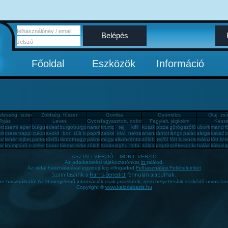
Belépés
Főoldal
Eszközök
Információ
desség, sütemény, rágcsa, tészta
Zöldség, fűszer
Gomba
Gyümölcs
Olaj, zs
Tojás
Leves
Gyorsfagyasztott, dobozos, konzerv étel
Fagylalt, jégkrém
Készé
om
őtök
zsemle
eper
bulgur
édesburgonya
burgonya
burgonya
narancs
krumpli
tej
kifli
kuszkusz
pizza
görögdinnye
szőlő
uborka
mandar
f
ini
cseresznye
trappista sajt
cukor
avokádó
bor
sült krumpli
paprika
zabkása
kiwi
nektarin
ananász
rántott hús
lángos
palacsinta
sárgabarack
kakaós
c
ll
orica
fehér kenyér
tejbegríz
pattogatott kukorica
tökfőzelék
rántotta
hagyma
pálinka
mogyoró
alkohol
rántott sajt
zöldbab
tejföl
főtt kukorica
lencsefőzelék
málna
főtt kru
k
r
anyú káposzta
krumplipüré
túró rudi
zeller
barack
tökmag
csirkemell sonka
zöldbabfőzelék
szalonna
joghurt
tofu
zöldalma
paprikás krumpli
székelykáposzta
sonka
halászlé
kókusz
g
ASZTALI VERZIÓ
MOBIL VERZIÓ
Az adatkezelési tájékoztatónkat
itt
találod.
Az oldal használatával egyidejűleg elfogadod
Felhasználási Feltételeinket
Számításaink a
Harris-Benedict
formulán alapulnak.
gre használható! Az itt megjelenő információk csak javaslatok, nem helyettesítik szakértő orvos tan
Copyright ©
www.kaloriabazis.hu