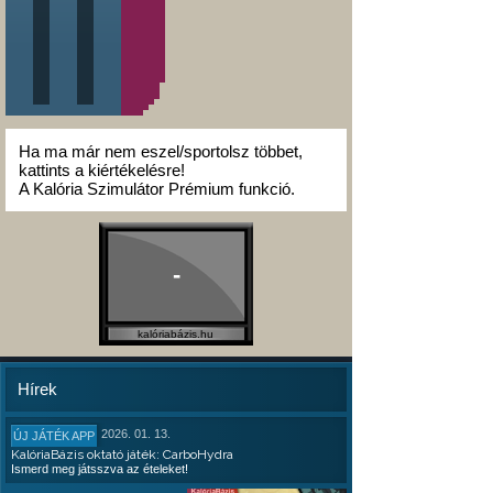
Ha ma már nem eszel/sportolsz többet,
kattints a kiértékelésre!
A Kalória Szimulátor Prémium funkció.
-
kalóriabázis.hu
Hírek
2026. 01. 13.
ÚJ JÁTÉK APP
KalóriaBázis oktató játék: CarboHydra
Ismerd meg játsszva az ételeket!