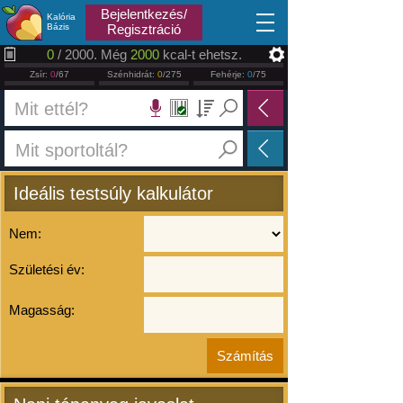
2026.08.10
Bejelentkezés/
Kalória
Bázis
Regisztráció
0
/ 2000. Még
2000
kcal-t ehetsz.
Zsír:
0
/67
Szénhidrát:
0
/275
Fehérje:
0
/75
Ideális testsúly kalkulátor
Nem:
Születési év:
Magasság: