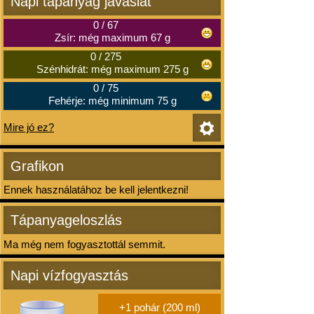
Napi tápanyag javaslat
0
/
67
Zsír: még maximum 67 g
0
/
275
Szénhidrát: még maximum 275 g
0
/
75
Fehérje: még minimum 75 g
Mire jó ez?
Grafikon
Ennek használatához be kell jelentkezni!
Tápanyageloszlás
Ma még nem fogyasztottál semmit.
Napi vízfogyasztás