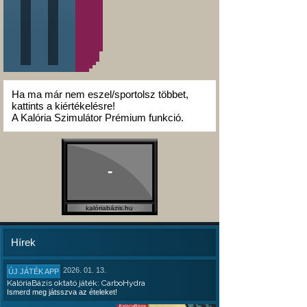
Ha ma már nem eszel/sportolsz többet,
kattints a kiértékelésre!
A Kalória Szimulátor Prémium funkció.
-
kalóriabázis.hu
Hírek
2026. 01. 13.
ÚJ JÁTÉK APP
KalóriaBázis oktató játék: CarboHydra
Ismerd meg játsszva az ételeket!