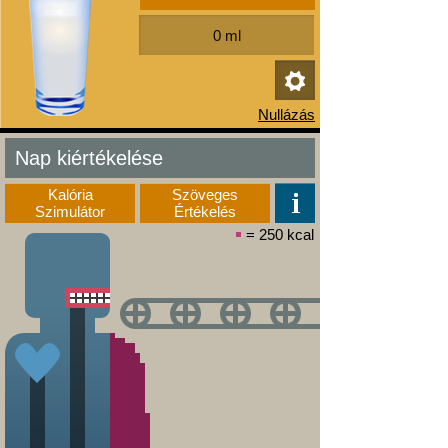
Nap kiértékelése
Kalória
Szöveges
Szimulátor
Értékelés