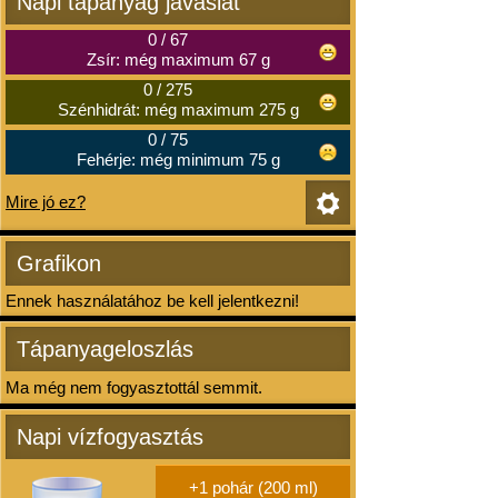
Napi tápanyag javaslat
0
/
67
Zsír: még maximum 67 g
0
/
275
Szénhidrát: még maximum 275 g
0
/
75
Fehérje: még minimum 75 g
Mire jó ez?
Grafikon
Ennek használatához be kell jelentkezni!
Tápanyageloszlás
Ma még nem fogyasztottál semmit.
Napi vízfogyasztás