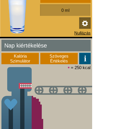
Nap kiértékelése
Kalória
Szöveges
Szimulátor
Értékelés