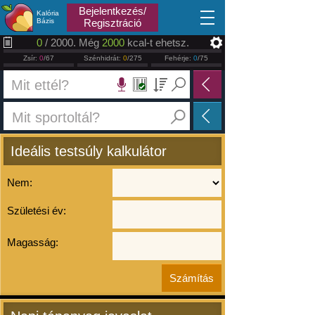
2026.08.06
Bejelentkezés/
Kalória
Bázis
Regisztráció
0
/ 2000. Még
2000
kcal-t ehetsz.
Zsír:
0
/67
Szénhidrát:
0
/275
Fehérje:
0
/75
Ideális testsúly kalkulátor
Nem:
Születési év:
Magasság: