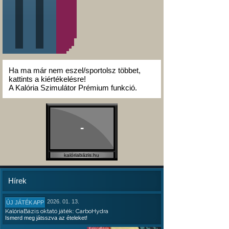
Ha ma már nem eszel/sportolsz többet,
kattints a kiértékelésre!
A Kalória Szimulátor Prémium funkció.
-
kalóriabázis.hu
Hírek
2026. 01. 13.
ÚJ JÁTÉK APP
KalóriaBázis oktató játék: CarboHydra
Ismerd meg játsszva az ételeket!