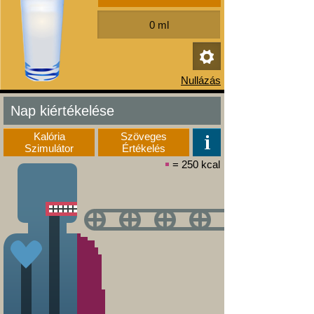
Nap kiértékelése
Kalória
Szöveges
Szimulátor
Értékelés