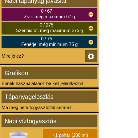
Napi tápanyag javaslat
0
/
67
Zsír: még maximum 67 g
0
/
275
Szénhidrát: még maximum 275 g
0
/
75
Fehérje: még minimum 75 g
Mire jó ez?
Grafikon
Ennek használatához be kell jelentkezni!
Tápanyageloszlás
Ma még nem fogyasztottál semmit.
Napi vízfogyasztás