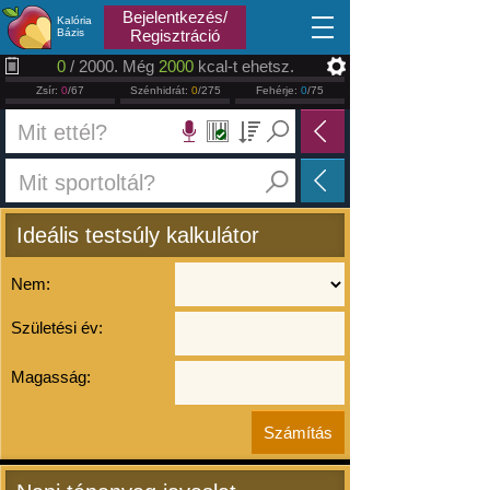
2026.08.06
Bejelentkezés/
Kalória
Bázis
Regisztráció
0
/ 2000. Még
2000
kcal-t ehetsz.
Zsír:
0
/67
Szénhidrát:
0
/275
Fehérje:
0
/75
Ideális testsúly kalkulátor
Nem:
Születési év:
Magasság: