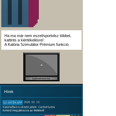
Ha ma már nem eszel/sportolsz többet,
kattints a kiértékelésre!
A Kalória Szimulátor Prémium funkció.
-
kalóriabázis.hu
Hírek
2026. 01. 13.
ÚJ JÁTÉK APP
KalóriaBázis oktató játék: CarboHydra
Ismerd meg játsszva az ételeket!