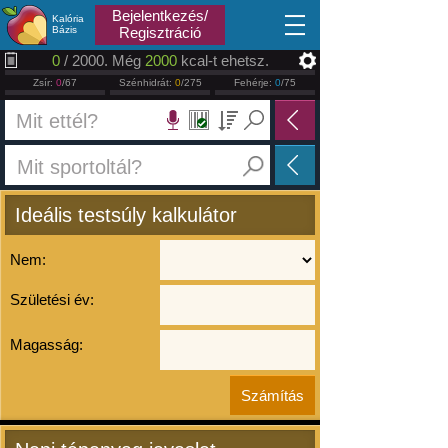
2026.08.08
Bejelentkezés/
Kalória
Bázis
Regisztráció
0
/ 2000. Még
2000
kcal-t ehetsz.
Zsír:
0
/67
Szénhidrát:
0
/275
Fehérje:
0
/75
Ideális testsúly kalkulátor
Nem:
Születési év:
Magasság: