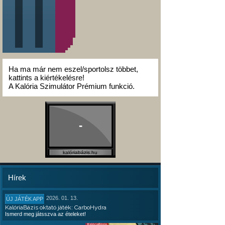
Ha ma már nem eszel/sportolsz többet,
kattints a kiértékelésre!
A Kalória Szimulátor Prémium funkció.
-
kalóriabázis.hu
Hírek
2026. 01. 13.
ÚJ JÁTÉK APP
KalóriaBázis oktató játék: CarboHydra
Ismerd meg játsszva az ételeket!