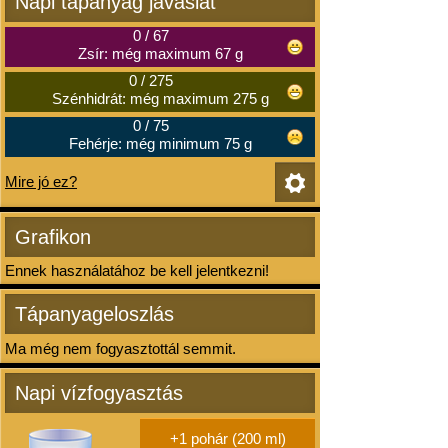
Napi tápanyag javaslat
0
/
67
Zsír: még maximum 67 g
0
/
275
Szénhidrát: még maximum 275 g
0
/
75
Fehérje: még minimum 75 g
Mire jó ez?
Grafikon
Ennek használatához be kell jelentkezni!
Tápanyageloszlás
Ma még nem fogyasztottál semmit.
Napi vízfogyasztás