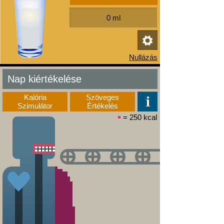
Nap kiértékelése
Kalória
Szöveges
Szimulátor
Értékelés