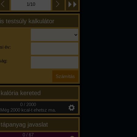
1/10
is testsúly kalkulátor
si év:
ág:
 kalória kereted
0 / 2000
Még 2000 kcal-t ehetsz ma.
 tápanyag javaslat
0
/
67