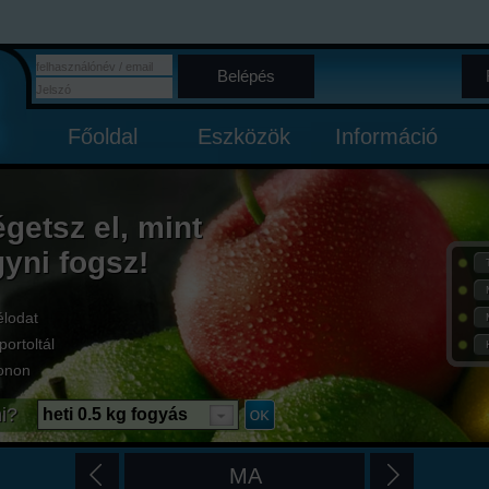
Belépés
Főoldal
Eszközök
Információ
égetsz el, mint
gyni fogsz!
élodat
portoltál
onon
i?
heti 0.5 kg fogyás
MA