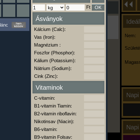
Ft
OK
Ásványok
Ideál
Ha ma már nem eszel/sportolsz többet,
lánc
kattints a kiértékelésre!
Kálcium (Calc):
A Kalória Szimulátor Prémium funkció.
Nem:
Vas (Iron):
Magnézium :
Születé
Foszfor (Phosphor):
-
Kálium (Potassium):
Magass
Nátrium (Sodium):
Cink (Zinc):
kalóriabázis.hu
Vitaminok
Napi
C-vitamin:
B1-vitamin Tiamin:
B2-vitamin riboflavin:
Nikotinsav (Niacin):
Napi
B6-vitamin:
B9-vitamin Folsav: