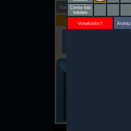
Nap kiértékelése
Címke fotó
feltöltés
Kalória
Szöveges
Szimulátor
Értékelés
Vonalkódos?
Áruház