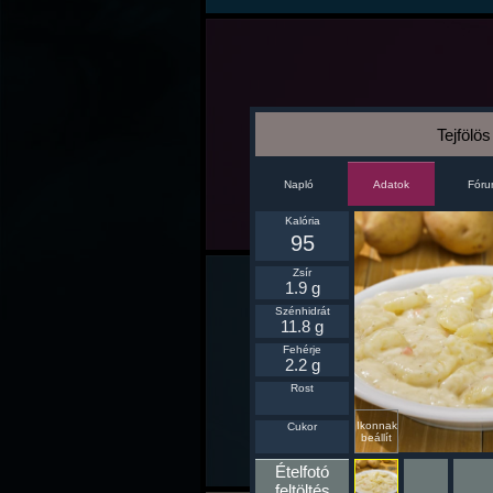
Tejfölö
Napló
Fór
Adatok
Kalória
95
Zsír
1.9 g
Szénhidrát
11.8 g
Fehérje
2.2 g
Rost
Ikonnak
Cukor
beállít
Ételfotó
feltöltés