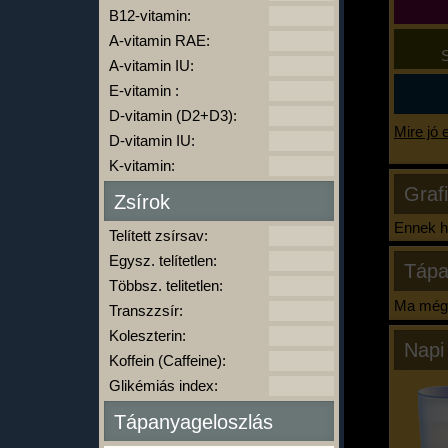
B12-vitamin:
A-vitamin RAE:
S
A-vitamin IU:
E-vitamin :
D-vitamin (D2+D3):
Mire jó 
D-vitamin IU:
K-vitamin:
Graf
Zsírok
Ennek ha
Telített zsírsav:
Egysz. telítetlen:
Tápa
Többsz. telitetlen:
Ma még 
Transzzsír:
Koleszterin:
Napi
Koffein (Caffeine):
Glikémiás index:
Tápanyageloszlás