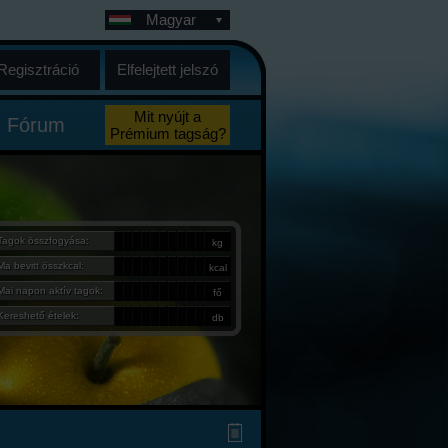
Magyar
Regisztráció
Elfelejtett jelszó
Mit nyújt a
Fórum
Prémium tagság?
Tagok összfogyása:
kg
Ma bevitt összkcal:
kcal
Mai napon aktív tagok:
fő
Kereshető ételek:
db