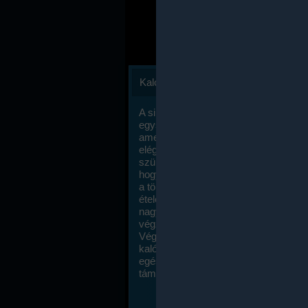
Kalóriaszámlálás
A sikeres fogyás titka valójában igen
egyszerű: égess több energiát, mint
amennyit beviszel. Természetesen e
elég nagy fegyelemre és akaraterőre
szükség, de meglepődve fogod tapasz
hogy a kalóriaszámolás mennyire ru
a többi diétához képest. Itt nincsenek ti
ételek és a megengedett kalóriabevite
nagymértékben növelheted ha testmo
végzel.
Végül, de nem utolsó sorban, a
kalóriaszámolás módszerét a legtöbb
egészségügyi szakorvos ajánlja és
támogatja.
To