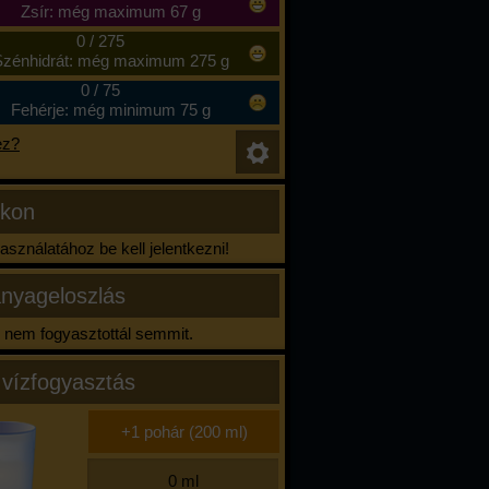
Zsír: még maximum 67 g
0
/
275
zénhidrát: még maximum 275 g
0
/
75
Fehérje: még minimum 75 g
ez?
ikon
sználatához be kell jelentkezni!
nyageloszlás
nem fogyasztottál semmit.
 vízfogyasztás