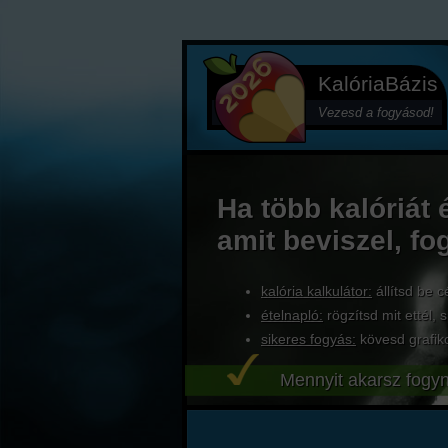
KalóriaBázis
Vezesd a fogyásod!
Ha több kalóriát 
amit beviszel, fo
kalória kalkulátor:
állítsd be c
ételnapló:
rögzítsd mit ettél, s
sikeres fogyás:
kövesd grafik
Mennyit akarsz fogyn