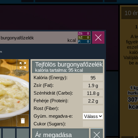
10 ér
1
ZS:
0
A l
s burgonyafőzelék
SZ:
0
kcal
figyel
F:
0
eszel
kaló
um
Valójáb
be a
Tejfölös burgonyafőzelék
kalória tartalma: 95 kcal
Kalória (Energy):
Zsír (Fat):
Szénhidrát (Carbo):
Fehérje (Protein):
Rost (Fiber):
Gyüm. megadva-e:
Cukor (Sugars):
Ár megadása