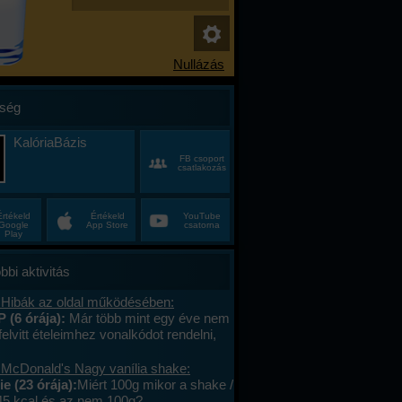
ség
KalóriaBázis
FB csoport
csatlakozás
Értékeld
Értékeld
YouTube
Google
App Store
csatorna
Play
bbi aktivitás
 Hibák az oldal működésében:
P (6 órája):
Már több mint egy éve nem
felvitt ételeimhez vonalkódot rendelni,
ktív az ablak. Az áruház lánchoz
s megy. A mások által megadott
 McDonald's Nagy vanília shake:
okat le tudom olvasni , jól működik. .
e (23 órája):
Miért 100g mikor a shake /
lefont cseréltem, a legújabb android fut,
45 kcal és az nem 100g?