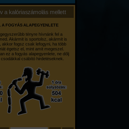
v a kalóriaszámolás mellett
. A FOGYÁS ALAPEGYENLETE
egegyszerűbb tényre hívnánk fel a
med. Akármit is sportolsz, akármit is
, akkor fogsz csak lefogyni, ha több
riát égetsz el, mint amit megeszel.
an ez a fogyás alapegyenlete, ne dőlj
 csodákkal csábító hirdetéseknek.