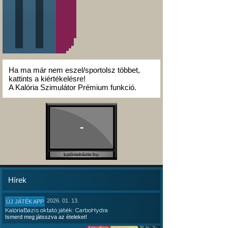
Ha ma már nem eszel/sportolsz többet,
kattints a kiértékelésre!
A Kalória Szimulátor Prémium funkció.
-
kalóriabázis.hu
Hírek
2026. 01. 13.
ÚJ JÁTÉK APP
KalóriaBázis oktató játék: CarboHydra
Ismerd meg játsszva az ételeket!