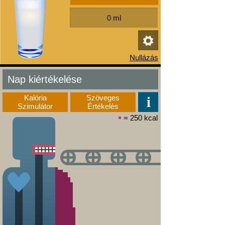
Nap kiértékelése
Kalória
Szöveges
Szimulátor
Értékelés