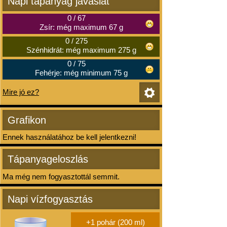
Napi tápanyag javaslat
0
/
67
Zsír: még maximum 67 g
0
/
275
Szénhidrát: még maximum 275 g
0
/
75
Fehérje: még minimum 75 g
Mire jó ez?
Grafikon
Ennek használatához be kell jelentkezni!
Tápanyageloszlás
Ma még nem fogyasztottál semmit.
Napi vízfogyasztás