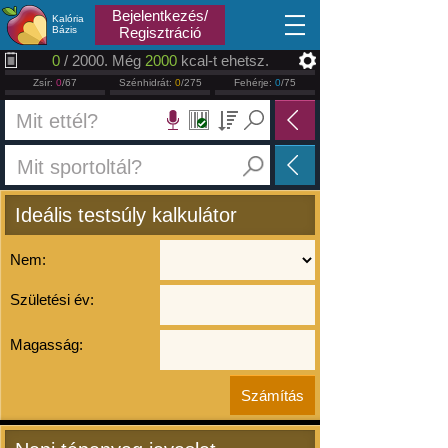
2026.08.08
Bejelentkezés/
Kalória
Bázis
Regisztráció
0
/ 2000. Még
2000
kcal-t ehetsz.
Zsír:
0
/67
Szénhidrát:
0
/275
Fehérje:
0
/75
Ideális testsúly kalkulátor
Nem:
Születési év:
Magasság: