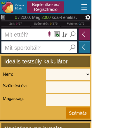
2026.08.08
Bejelentkezés/
Kalória
Bázis
Regisztráció
0
/ 2000. Még
2000
kcal-t ehetsz.
Zsír:
0
/67
Szénhidrát:
0
/275
Fehérje:
0
/75
Ideális testsúly kalkulátor
Nem:
Születési év:
Magasság: