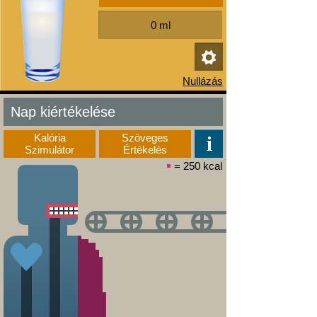
Nap kiértékelése
Kalória
Szöveges
Szimulátor
Értékelés