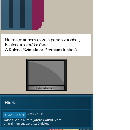
Ha ma már nem eszel/sportolsz többet,
kattints a kiértékelésre!
A Kalória Szimulátor Prémium funkció.
-
kalóriabázis.hu
Hírek
2026. 01. 13.
ÚJ JÁTÉK APP
KalóriaBázis oktató játék: CarboHydra
Ismerd meg játsszva az ételeket!