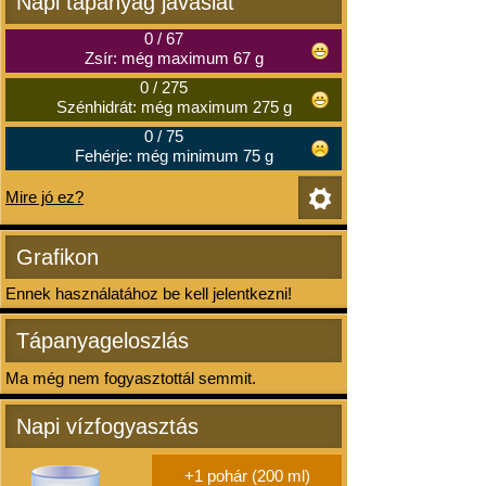
Napi tápanyag javaslat
0
/
67
Zsír: még maximum 67 g
0
/
275
Szénhidrát: még maximum 275 g
0
/
75
Fehérje: még minimum 75 g
Mire jó ez?
Grafikon
Ennek használatához be kell jelentkezni!
Tápanyageloszlás
Ma még nem fogyasztottál semmit.
Napi vízfogyasztás