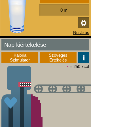
Nap kiértékelése
Kalória
Szöveges
Szimulátor
Értékelés