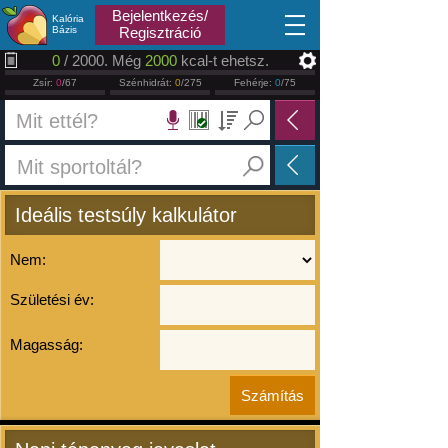
2026.08.07
Bejelentkezés/
Kalória
Bázis
Regisztráció
0
/ 2000. Még
2000
kcal-t ehetsz.
Zsír:
0
/67
Szénhidrát:
0
/275
Fehérje:
0
/75
Ideális testsúly kalkulátor
Nem:
Születési év:
Magasság: