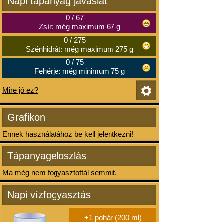
Napi tápanyag javaslat
0
/
67
Zsír: még maximum 67 g
0
/
275
Szénhidrát: még maximum 275 g
0
/
75
Fehérje: még minimum 75 g
Mire jó ez?
Grafikon
Ennek használatához be kell jelentkezni!
Tápanyageloszlás
Ma még nem fogyasztottál semmit.
Napi vízfogyasztás