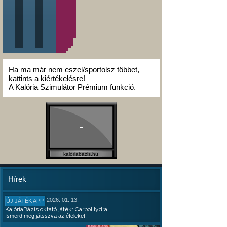
Ha ma már nem eszel/sportolsz többet,
kattints a kiértékelésre!
A Kalória Szimulátor Prémium funkció.
-
kalóriabázis.hu
Hírek
2026. 01. 13.
ÚJ JÁTÉK APP
KalóriaBázis oktató játék: CarboHydra
Ismerd meg játsszva az ételeket!