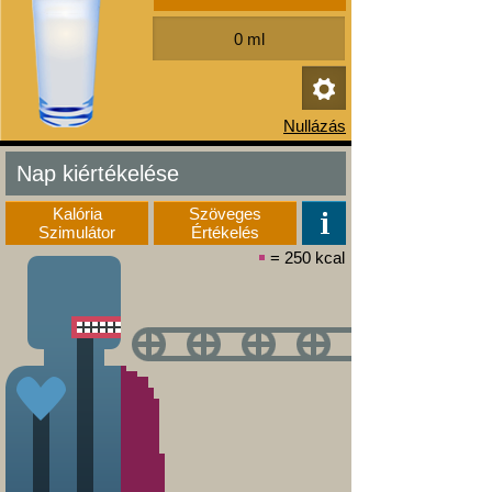
Nap kiértékelése
Kalória
Szöveges
Szimulátor
Értékelés