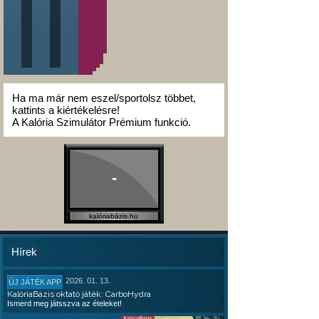
Ha ma már nem eszel/sportolsz többet,
kattints a kiértékelésre!
A Kalória Szimulátor Prémium funkció.
-
kalóriabázis.hu
Hírek
2026. 01. 13.
ÚJ JÁTÉK APP
KalóriaBázis oktató játék: CarboHydra
Ismerd meg játsszva az ételeket!