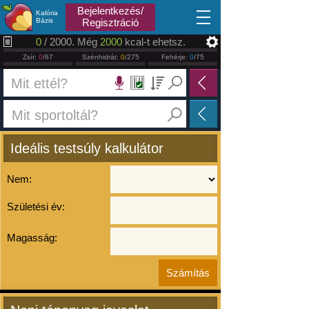
2026.08.06
Bejelentkezés/
Kalória
Bázis
Regisztráció
0
/ 2000. Még
2000
kcal-t ehetsz.
Zsír:
0
/67
Szénhidrát:
0
/275
Fehérje:
0
/75
Ideális testsúly kalkulátor
Nem:
Születési év:
Magasság: