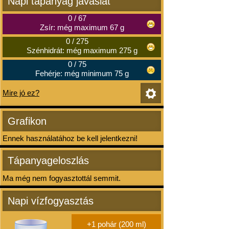
Napi tápanyag javaslat
0
/
67
Zsír: még maximum 67 g
0
/
275
Szénhidrát: még maximum 275 g
0
/
75
Fehérje: még minimum 75 g
Mire jó ez?
Grafikon
Ennek használatához be kell jelentkezni!
Tápanyageloszlás
Ma még nem fogyasztottál semmit.
Napi vízfogyasztás