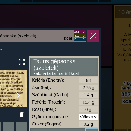
10 ér
1
ZS:
0
A l
gépsonka (szeletelt)
SZ:
0
kcal
figyel
F:
0
eszel
kaló
um
Valójáb
be a
Tauris gépsonka
(szeletelt)
kalória tartalma: 88 kcal
Kalória (Energy):
Zsír (Fat):
Szénhidrát (Carbo):
Fehérje (Protein):
Rost (Fiber):
Gyüm. megadva-e:
Cukor (Sugars):