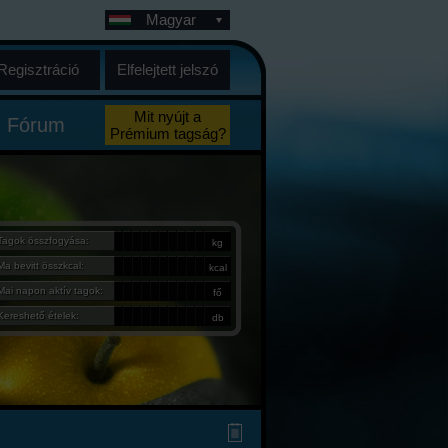
Magyar
Regisztráció
Elfelejtett jelszó
Mit nyújt a
Fórum
Prémium tagság?
Tagok összfogyása:
kg
Ma bevitt összkcal:
kcal
Mai napon aktív tagok:
fő
Kereshető ételek:
db