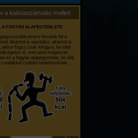
v a kalóriaszámolás mellett
. A FOGYÁS ALAPEGYENLETE
egegyszerűbb tényre hívnánk fel a
med. Akármit is sportolsz, akármit is
, akkor fogsz csak lefogyni, ha több
riát égetsz el, mint amit megeszel.
an ez a fogyás alapegyenlete, ne dőlj
 csodákkal csábító hirdetéseknek.