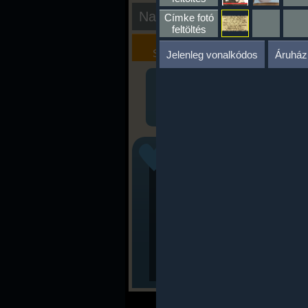
Nap kiértékelése
Címke fotó
feltöltés
Kalória
Szöveges
Szimulátor
Értékelés
Jelenleg vonalkódos
Áruház