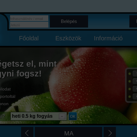
Belépés
Főoldal
Eszközök
Információ
égetsz el, mint
gyni fogsz!
élodat
portoltál
onon
i?
heti 0.5 kg fogyás
MA