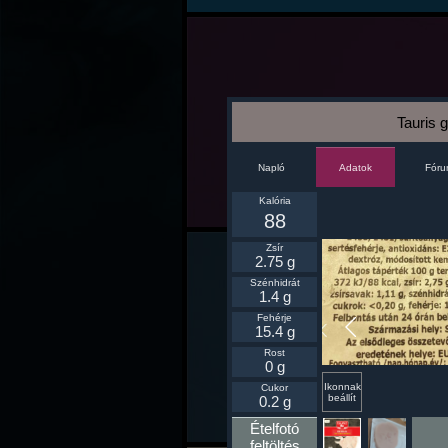
Tauris 
Napló
Fór
Adatok
Kalória
88
Zsír
2.75 g
Szénhidrát
1.4 g
Fehérje
15.4 g
Rost
0 g
Ikonnak
Cukor
beállít
0.2 g
Ételfotó
feltöltés