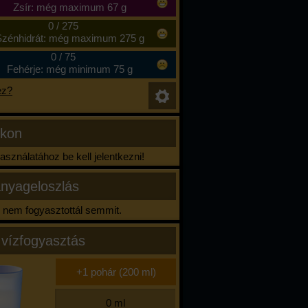
Zsír: még maximum 67 g
0
/
275
zénhidrát: még maximum 275 g
0
/
75
Fehérje: még minimum 75 g
ez?
ikon
sználatához be kell jelentkezni!
nyageloszlás
nem fogyasztottál semmit.
 vízfogyasztás