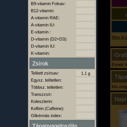
B9-vitamin Folsav:
B12-vitamin:
S
A-vitamin RAE:
A-vitamin IU:
E-vitamin :
Mire jó 
D-vitamin (D2+D3):
D-vitamin IU:
K-vitamin:
Graf
Zsírok
Ennek ha
Telített zsírsav:
Tápa
Egysz. telítetlen:
Ma még 
Többsz. telitetlen:
Transzzsír:
Napi
Koleszterin:
Koffein (Caffeine):
Glikémiás index:
Tápanyageloszlás