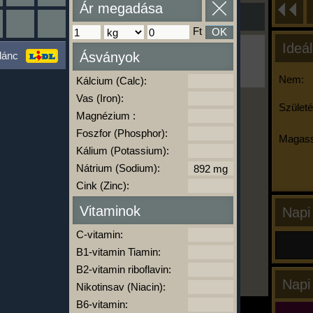
Ár megadása
Ft
OK
Ideál
Ha ma már nem eszel/sportolsz többet,
lánc
Ásványok
kattints a kiértékelésre!
A Kalória Szimulátor Prémium funkció.
Nem:
Kálcium (Calc):
Vas (Iron):
Születé
Magnézium :
-
Foszfor (Phosphor):
Magass
Kálium (Potassium):
Nátrium (Sodium):
kalóriabázis.hu
Cink (Zinc):
Vitaminok
Napi
C-vitamin:
B1-vitamin Tiamin:
B2-vitamin riboflavin:
Napi
Nikotinsav (Niacin):
B6-vitamin: