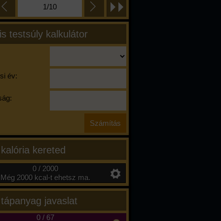
1/10
is testsúly kalkulátor
si év:
ág:
 kalória kereted
0 / 2000
Még 2000 kcal-t ehetsz ma.
 tápanyag javaslat
0
/
67