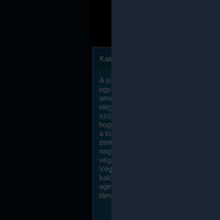
Kalóriaszámlálás
A sikeres fogyás titka valójában igen
egyszerű: égess több energiát, mint
amennyit beviszel. Természetesen e
elég nagy fegyelemre és akaraterőre
szükség, de meglepődve fogod tapasz
hogy a kalóriaszámolás mennyire ru
a többi diétához képest. Itt nincsenek ti
ételek és a megengedett kalóriabevite
nagymértékben növelheted ha testmo
végzel.
Végül, de nem utolsó sorban, a
kalóriaszámolás módszerét a legtöbb
egészségügyi szakorvos ajánlja és
támogatja.
To