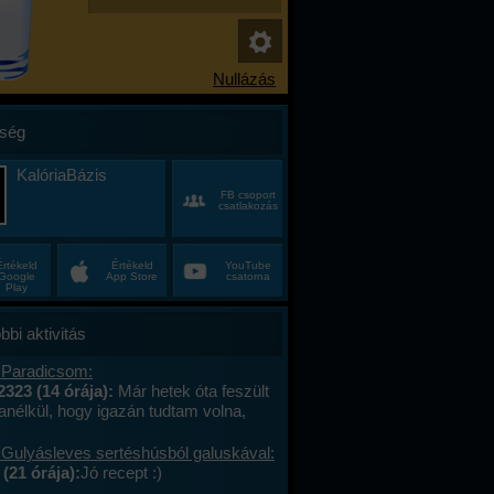
ség
KalóriaBázis
FB csoport
csatlakozás
Értékeld
Értékeld
YouTube
Google
App Store
csatorna
Play
bbi aktivitás
 Paradicsom:
2323 (14 órája):
Már hetek óta feszült
anélkül, hogy igazán tudtam volna,
alán a munkahelyi hajtás, talán az, hogy
ncas éveim közepén egyszer csak
 Gulyásleves sertéshúsból galuskával:
 körülöttem minden, ami régen izgalmas
(21 órája):
Jó recept :)
hétvégék már nem jelentettek semmit, a