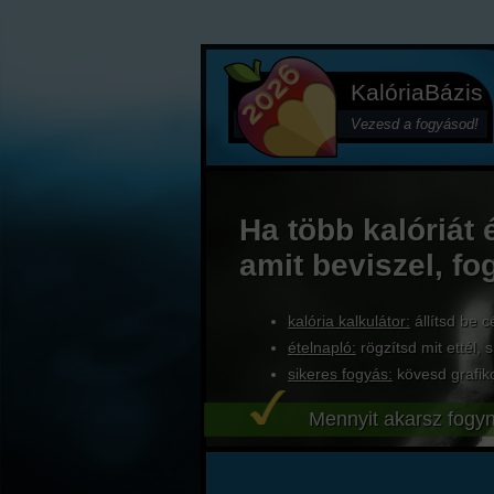
KalóriaBázis
Vezesd a fogyásod!
Ha több kalóriát 
amit beviszel, fo
kalória kalkulátor:
állítsd be c
ételnapló:
rögzítsd mit ettél, s
sikeres fogyás:
kövesd grafik
Mennyit akarsz fogyn