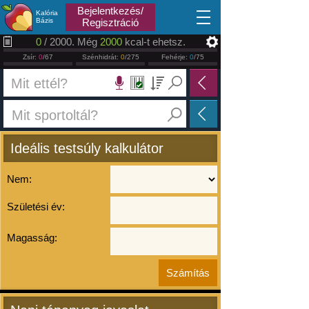
2026.08.10
Bejelentkezés/
Kalória
Bázis
Regisztráció
0
/ 2000. Még
2000
kcal-t ehetsz.
Zsír:
0
/67
Szénhidrát:
0
/275
Fehérje:
0
/75
Ideális testsúly kalkulátor
Nem:
Születési év:
Magasság: