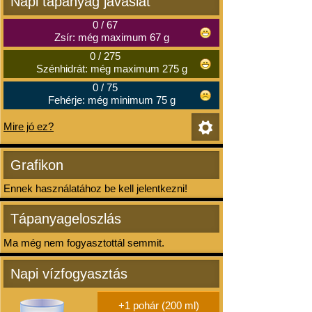
Napi tápanyag javaslat
0
/
67
Zsír: még maximum 67 g
0
/
275
Szénhidrát: még maximum 275 g
0
/
75
Fehérje: még minimum 75 g
Mire jó ez?
Grafikon
Ennek használatához be kell jelentkezni!
Tápanyageloszlás
Ma még nem fogyasztottál semmit.
Napi vízfogyasztás