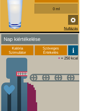
Nap kiértékelése
Kalória
Szöveges
Szimulátor
Értékelés