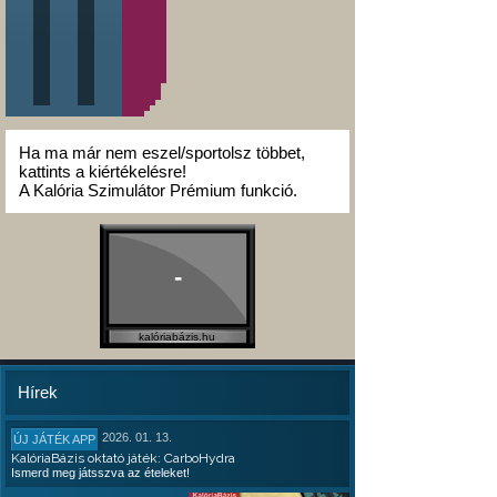
Ha ma már nem eszel/sportolsz többet,
kattints a kiértékelésre!
A Kalória Szimulátor Prémium funkció.
-
kalóriabázis.hu
Hírek
2026. 01. 13.
ÚJ JÁTÉK APP
KalóriaBázis oktató játék: CarboHydra
Ismerd meg játsszva az ételeket!