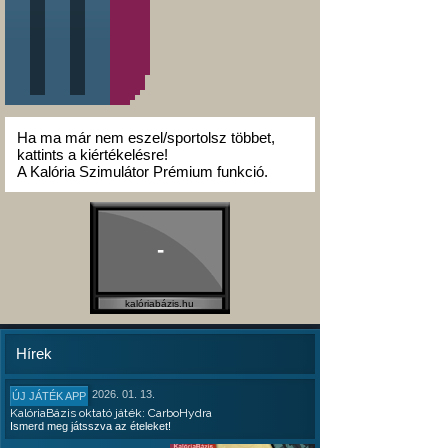
Ha ma már nem eszel/sportolsz többet,
kattints a kiértékelésre!
A Kalória Szimulátor Prémium funkció.
-
kalóriabázis.hu
Hírek
2026. 01. 13.
ÚJ JÁTÉK APP
KalóriaBázis oktató játék: CarboHydra
Ismerd meg játsszva az ételeket!