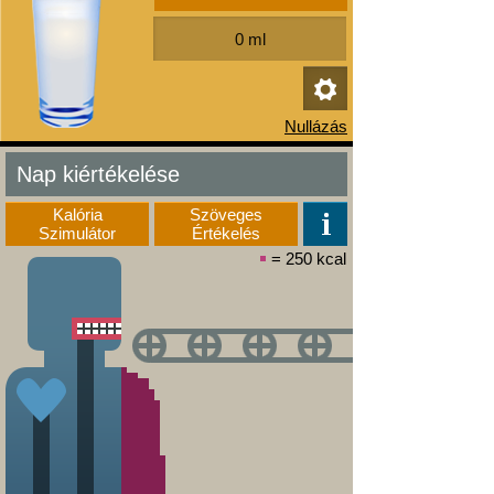
Nap kiértékelése
Kalória
Szöveges
Szimulátor
Értékelés