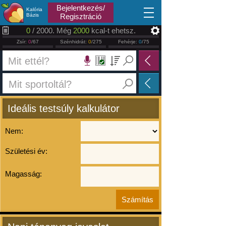
2026.08.08
Bejelentkezés/
Kalória
Bázis
Regisztráció
0
/ 2000. Még
2000
kcal-t ehetsz.
Zsír:
0
/67
Szénhidrát:
0
/275
Fehérje:
0
/75
Ideális testsúly kalkulátor
Nem:
Születési év:
Magasság: