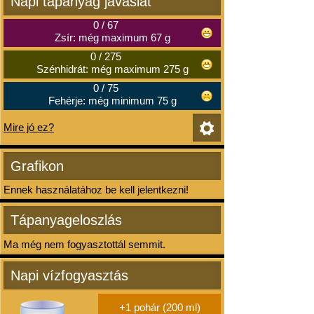
Napi tápanyag javaslat
0
/
67
Zsír: még maximum 67 g
0
/
275
Szénhidrát: még maximum 275 g
0
/
75
Fehérje: még minimum 75 g
Mire jó ez?
Grafikon
Ennek használatához be kell jelentkezni!
Tápanyageloszlás
Ma még nem fogyasztottál semmit.
Napi vízfogyasztás