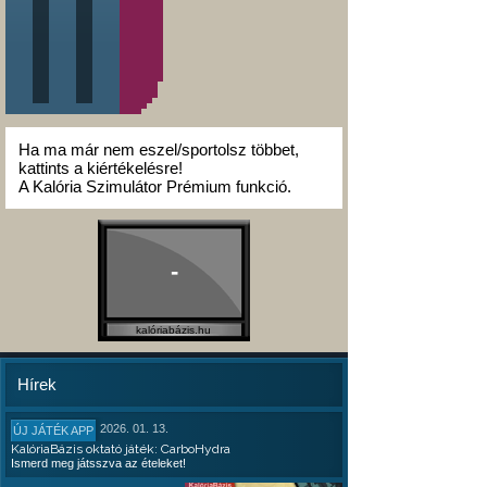
Ha ma már nem eszel/sportolsz többet,
kattints a kiértékelésre!
A Kalória Szimulátor Prémium funkció.
-
kalóriabázis.hu
Hírek
2026. 01. 13.
ÚJ JÁTÉK APP
KalóriaBázis oktató játék: CarboHydra
Ismerd meg játsszva az ételeket!