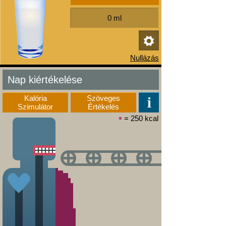
Nap kiértékelése
Kalória
Szöveges
Szimulátor
Értékelés