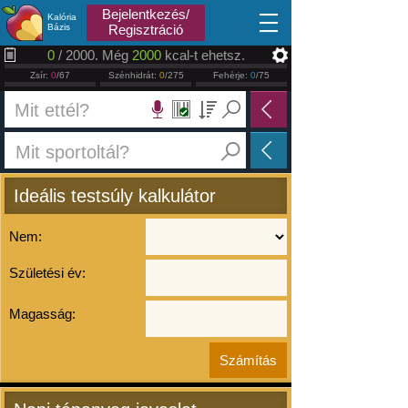
2026.08.10
Bejelentkezés/
Kalória
Bázis
Regisztráció
0
/ 2000. Még
2000
kcal-t ehetsz.
Zsír:
0
/67
Szénhidrát:
0
/275
Fehérje:
0
/75
Ideális testsúly kalkulátor
Nem:
Születési év:
Magasság: