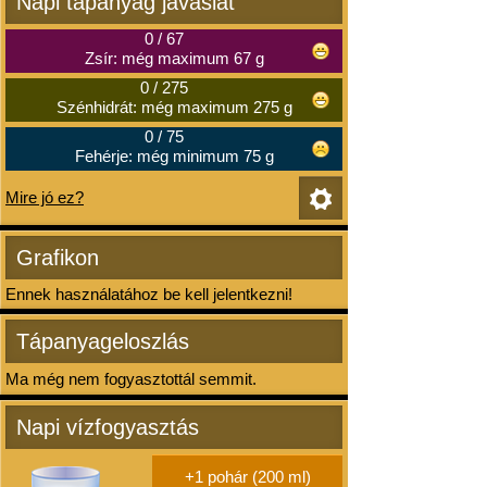
Napi tápanyag javaslat
0
/
67
Zsír: még maximum 67 g
0
/
275
Szénhidrát: még maximum 275 g
0
/
75
Fehérje: még minimum 75 g
Mire jó ez?
Grafikon
Ennek használatához be kell jelentkezni!
Tápanyageloszlás
Ma még nem fogyasztottál semmit.
Napi vízfogyasztás