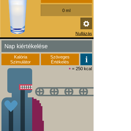
Nap kiértékelése
Kalória
Szöveges
Szimulátor
Értékelés