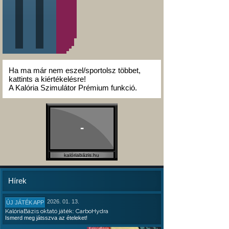
Ha ma már nem eszel/sportolsz többet,
kattints a kiértékelésre!
A Kalória Szimulátor Prémium funkció.
-
kalóriabázis.hu
Hírek
2026. 01. 13.
ÚJ JÁTÉK APP
KalóriaBázis oktató játék: CarboHydra
Ismerd meg játsszva az ételeket!