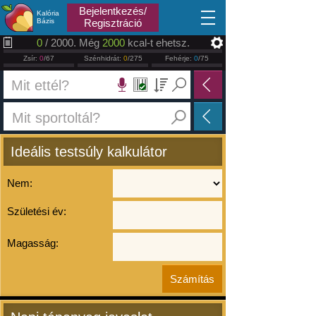
2026.08.06
Bejelentkezés/
Kalória
Bázis
Regisztráció
0
/ 2000. Még
2000
kcal-t ehetsz.
Zsír:
0
/67
Szénhidrát:
0
/275
Fehérje:
0
/75
Ideális testsúly kalkulátor
Nem:
Születési év:
Magasság: