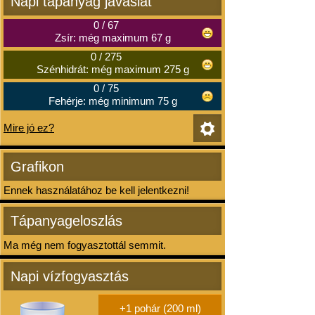
Napi tápanyag javaslat
0
/
67
Zsír: még maximum 67 g
0
/
275
Szénhidrát: még maximum 275 g
0
/
75
Fehérje: még minimum 75 g
Mire jó ez?
Grafikon
Ennek használatához be kell jelentkezni!
Tápanyageloszlás
Ma még nem fogyasztottál semmit.
Napi vízfogyasztás