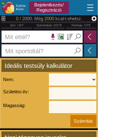
2026.08.08
Bejelentkezés/
Kalória
Bázis
Regisztráció
0
/ 2000. Még
2000
kcal-t ehetsz.
Zsír:
0
/67
Szénhidrát:
0
/275
Fehérje:
0
/75
Ideális testsúly kalkulátor
Nem:
Születési év:
Magasság: