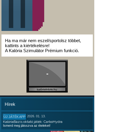
Ha ma már nem eszel/sportolsz többet,
kattints a kiértékelésre!
A Kalória Szimulátor Prémium funkció.
-
kalóriabázis.hu
Hírek
2026. 01. 13.
ÚJ JÁTÉK APP
KalóriaBázis oktató játék: CarboHydra
Ismerd meg játsszva az ételeket!