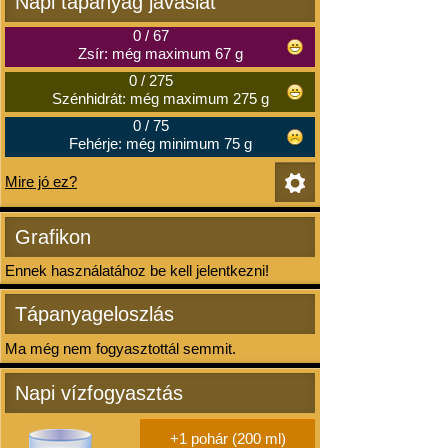
Napi tápanyag javaslat
0
/
67
Zsír: még maximum 67 g
0
/
275
Szénhidrát: még maximum 275 g
0
/
75
Fehérje: még minimum 75 g
Mire jó ez?
Grafikon
Ennek használatához be kell jelentkezni!
Tápanyageloszlás
Ma még nem fogyasztottál semmit.
Napi vízfogyasztás