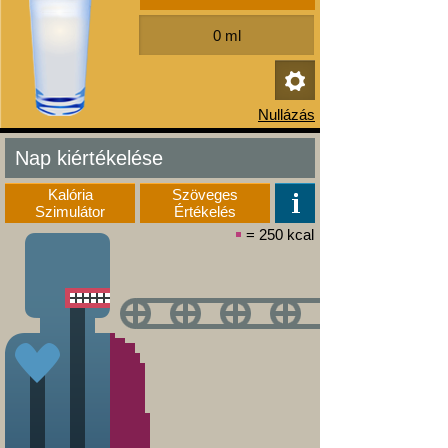
Nap kiértékelése
Kalória
Szöveges
Szimulátor
Értékelés