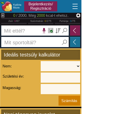
2026.08.09
Bejelentkezés/
Kalória
Bázis
Regisztráció
0
/ 2000. Még
2000
kcal-t ehetsz.
Zsír:
0
/67
Szénhidrát:
0
/275
Fehérje:
0
/75
Ideális testsúly kalkulátor
Nem:
Születési év:
Magasság: