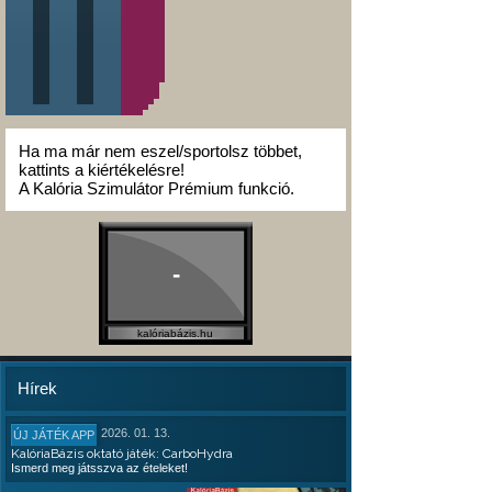
Ha ma már nem eszel/sportolsz többet,
kattints a kiértékelésre!
A Kalória Szimulátor Prémium funkció.
-
kalóriabázis.hu
Hírek
2026. 01. 13.
ÚJ JÁTÉK APP
KalóriaBázis oktató játék: CarboHydra
Ismerd meg játsszva az ételeket!