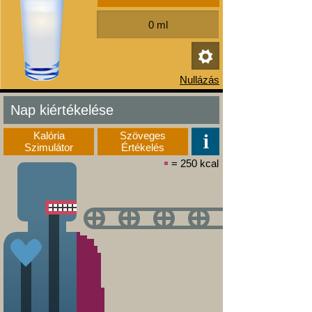
Nap kiértékelése
Kalória
Szöveges
Szimulátor
Értékelés