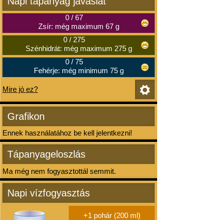
Napi tápanyag javaslat
0
/
67
Zsír: még maximum 67 g
0
/
275
Szénhidrát: még maximum 275 g
0
/
75
Fehérje: még minimum 75 g
Mire jó ez?
Grafikon
Ennek használatához be kell jelentkezni!
Tápanyageloszlás
Ma még nem fogyasztottál semmit.
Napi vízfogyasztás