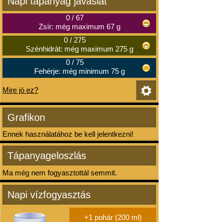
Napi tápanyag javaslat
0
/
67
Zsír: még maximum 67 g
0
/
275
Szénhidrát: még maximum 275 g
0
/
75
Fehérje: még minimum 75 g
Mire jó ez?
Grafikon
Ennek használatához be kell jelentkezni!
Tápanyageloszlás
Ma még nem fogyasztottál semmit.
Napi vízfogyasztás