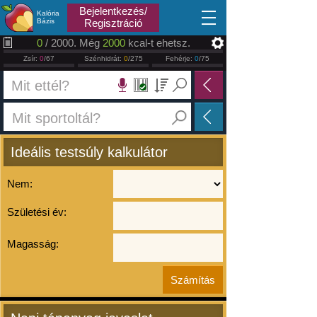
2026.08.07
Bejelentkezés/
Kalória
Bázis
Regisztráció
0
/ 2000. Még
2000
kcal-t ehetsz.
Zsír:
0
/67
Szénhidrát:
0
/275
Fehérje:
0
/75
Ideális testsúly kalkulátor
Nem:
Születési év:
Magasság: