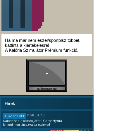
Ha ma már nem eszel/sportolsz többet,
kattints a kiértékelésre!
A Kalória Szimulátor Prémium funkció.
-
kalóriabázis.hu
Hírek
2026. 01. 13.
ÚJ JÁTÉK APP
KalóriaBázis oktató játék: CarboHydra
Ismerd meg játsszva az ételeket!