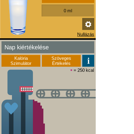
Nap kiértékelése
Kalória
Szöveges
Szimulátor
Értékelés