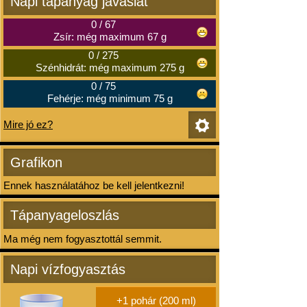
Napi tápanyag javaslat
0
/
67
Zsír: még maximum 67 g
0
/
275
Szénhidrát: még maximum 275 g
0
/
75
Fehérje: még minimum 75 g
Mire jó ez?
Grafikon
Ennek használatához be kell jelentkezni!
Tápanyageloszlás
Ma még nem fogyasztottál semmit.
Napi vízfogyasztás