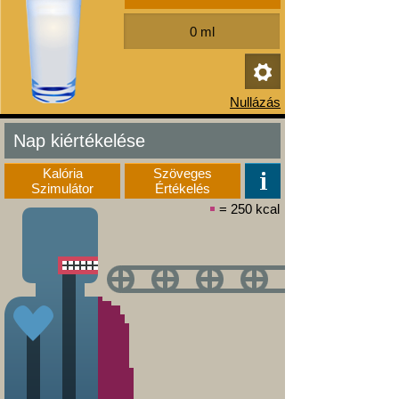
Nap kiértékelése
Kalória
Szöveges
Szimulátor
Értékelés