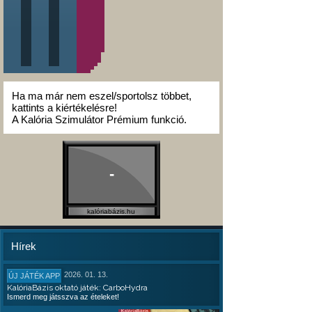
Ha ma már nem eszel/sportolsz többet,
kattints a kiértékelésre!
A Kalória Szimulátor Prémium funkció.
-
kalóriabázis.hu
Hírek
2026. 01. 13.
ÚJ JÁTÉK APP
KalóriaBázis oktató játék: CarboHydra
Ismerd meg játsszva az ételeket!