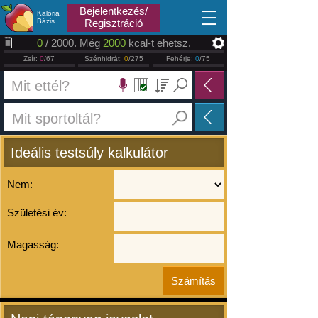
2026.08.09
Bejelentkezés/
Kalória
Bázis
Regisztráció
0
/ 2000. Még
2000
kcal-t ehetsz.
Zsír:
0
/67
Szénhidrát:
0
/275
Fehérje:
0
/75
Ideális testsúly kalkulátor
Nem:
Születési év:
Magasság: