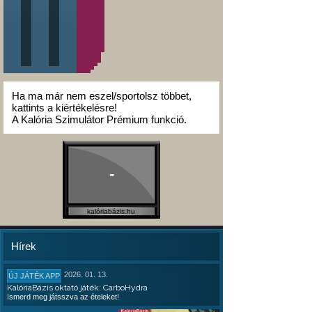
Ha ma már nem eszel/sportolsz többet,
kattints a kiértékelésre!
A Kalória Szimulátor Prémium funkció.
-
kalóriabázis.hu
Hírek
2026. 01. 13.
ÚJ JÁTÉK APP
KalóriaBázis oktató játék: CarboHydra
Ismerd meg játsszva az ételeket!