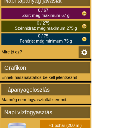
Napi tápanyag javaslat
0
/
67
Zsír: még maximum 67 g
0
/
275
Szénhidrát: még maximum 275 g
0
/
75
Fehérje: még minimum 75 g
Mire jó ez?
Grafikon
Ennek használatához be kell jelentkezni!
Tápanyageloszlás
Ma még nem fogyasztottál semmit.
Napi vízfogyasztás