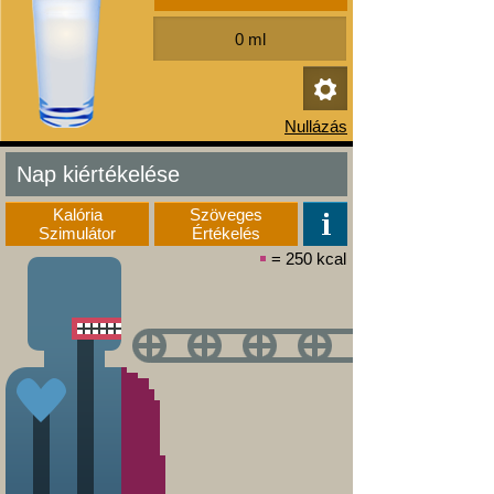
Nap kiértékelése
Kalória
Szöveges
Szimulátor
Értékelés