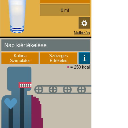
Nap kiértékelése
Kalória
Szöveges
Szimulátor
Értékelés