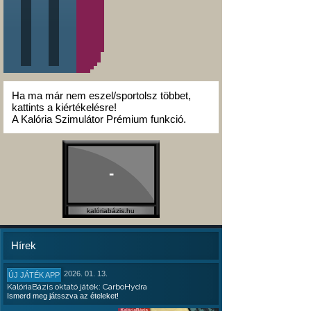
Ha ma már nem eszel/sportolsz többet,
kattints a kiértékelésre!
A Kalória Szimulátor Prémium funkció.
-
kalóriabázis.hu
Hírek
2026. 01. 13.
ÚJ JÁTÉK APP
KalóriaBázis oktató játék: CarboHydra
Ismerd meg játsszva az ételeket!