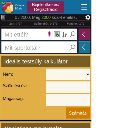
2026.08.08
Bejelentkezés/
Kalória
Bázis
Regisztráció
0
/ 2000. Még
2000
kcal-t ehetsz.
Zsír:
0
/67
Szénhidrát:
0
/275
Fehérje:
0
/75
Ideális testsúly kalkulátor
Nem:
Születési év:
Magasság: