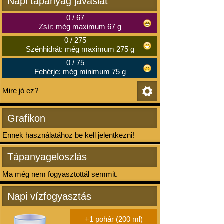
Napi tápanyag javaslat
0
/
67
Zsír: még maximum 67 g
0
/
275
Szénhidrát: még maximum 275 g
0
/
75
Fehérje: még minimum 75 g
Mire jó ez?
Grafikon
Ennek használatához be kell jelentkezni!
Tápanyageloszlás
Ma még nem fogyasztottál semmit.
Napi vízfogyasztás