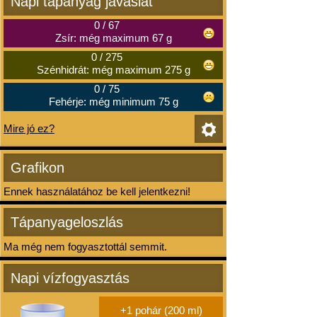
Napi tápanyag javaslat
0
/
67
Zsír: még maximum 67 g
0
/
275
Szénhidrát: még maximum 275 g
0
/
75
Fehérje: még minimum 75 g
Mire jó ez?
Grafikon
Ennek használatához be kell jelentkezni!
Tápanyageloszlás
Ma még nem fogyasztottál semmit.
Napi vízfogyasztás