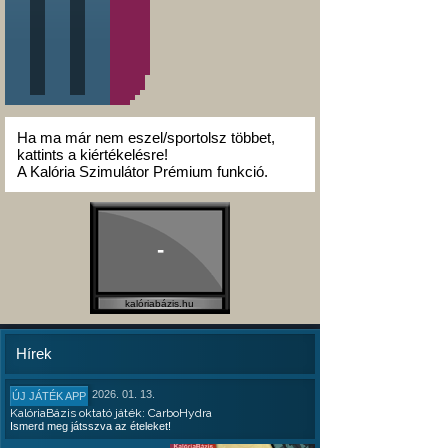
Ha ma már nem eszel/sportolsz többet,
kattints a kiértékelésre!
A Kalória Szimulátor Prémium funkció.
-
kalóriabázis.hu
Hírek
2026. 01. 13.
ÚJ JÁTÉK APP
KalóriaBázis oktató játék: CarboHydra
Ismerd meg játsszva az ételeket!