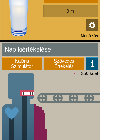
Nap kiértékelése
Kalória
Szöveges
Szimulátor
Értékelés