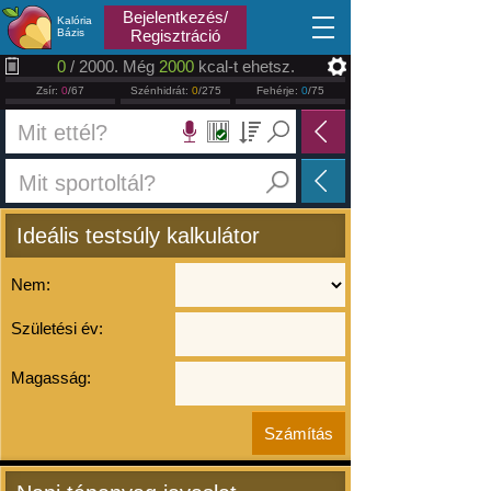
2026.08.09
Bejelentkezés/
Kalória
Bázis
Regisztráció
0
/ 2000. Még
2000
kcal-t ehetsz.
Zsír:
0
/67
Szénhidrát:
0
/275
Fehérje:
0
/75
Ideális testsúly kalkulátor
Nem:
Születési év:
Magasság: