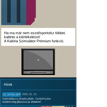
Ha ma már nem eszel/sportolsz többet,
kattints a kiértékelésre!
A Kalória Szimulátor Prémium funkció.
-
kalóriabázis.hu
Hírek
2026. 01. 13.
ÚJ JÁTÉK APP
KalóriaBázis oktató játék: CarboHydra
Ismerd meg játsszva az ételeket!