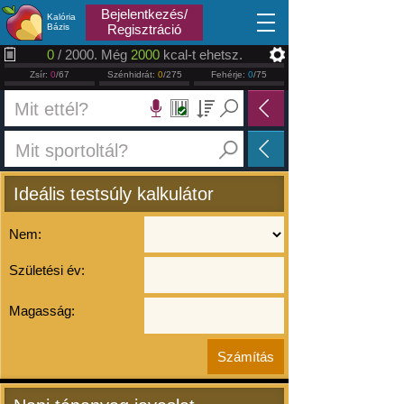
2026.08.08
Bejelentkezés/
Kalória
Bázis
Regisztráció
0
/ 2000. Még
2000
kcal-t ehetsz.
Zsír:
0
/67
Szénhidrát:
0
/275
Fehérje:
0
/75
Ideális testsúly kalkulátor
Nem:
Születési év:
Magasság: