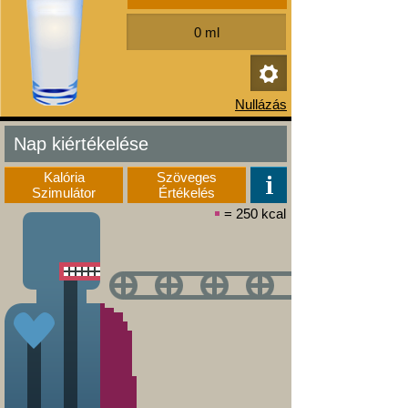
Nap kiértékelése
Kalória
Szöveges
Szimulátor
Értékelés