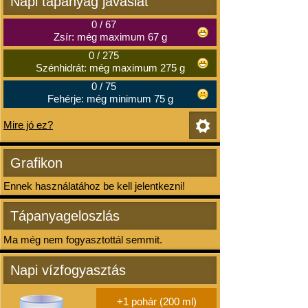
Napi tápanyag javaslat
0
/
67
Zsír: még maximum 67 g
0
/
275
Szénhidrát: még maximum 275 g
0
/
75
Fehérje: még minimum 75 g
Mire jó ez?
Grafikon
Ennek használatához be kell jelentkezni!
Tápanyageloszlás
Ma még nem fogyasztottál semmit.
Napi vízfogyasztás