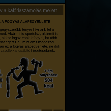
v a kalóriaszámolás mellett
. A FOGYÁS ALAPEGYENLETE
egegyszerűbb tényre hívnánk fel a
med. Akármit is sportolsz, akármit is
, akkor fogsz csak lefogyni, ha több
riát égetsz el, mint amit megeszel.
an ez a fogyás alapegyenlete, ne dőlj
 csodákkal csábító hirdetéseknek.