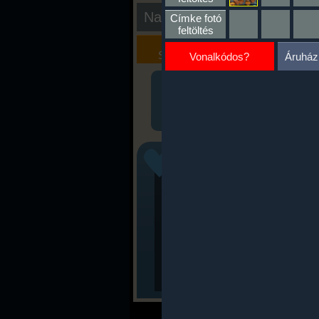
Nap kiértékelése
Címke fotó
feltöltés
Kalória
Szöveges
Szimulátor
Értékelés
Vonalkódos?
Áruház