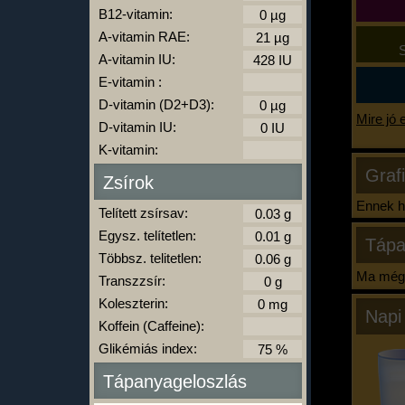
B12-vitamin:
A-vitamin RAE:
S
A-vitamin IU:
E-vitamin :
D-vitamin (D2+D3):
Mire jó 
D-vitamin IU:
K-vitamin:
Graf
Zsírok
Ennek ha
Telített zsírsav:
Egysz. telítetlen:
Tápa
Többsz. telitetlen:
Ma még 
Transzzsír:
Koleszterin:
Napi
Koffein (Caffeine):
Glikémiás index:
Tápanyageloszlás