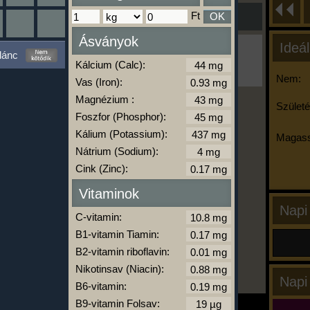
Ft
OK
Ásványok
Ideál
Ha ma már nem eszel/sportolsz többet,
lánc
kattints a kiértékelésre!
Kálcium (Calc):
A Kalória Szimulátor Prémium funkció.
Nem:
Vas (Iron):
Magnézium :
Születé
Foszfor (Phosphor):
-
Kálium (Potassium):
Magass
Nátrium (Sodium):
Cink (Zinc):
kalóriabázis.hu
Vitaminok
Napi
C-vitamin:
B1-vitamin Tiamin:
B2-vitamin riboflavin:
Nikotinsav (Niacin):
Napi
B6-vitamin:
B9-vitamin Folsav: