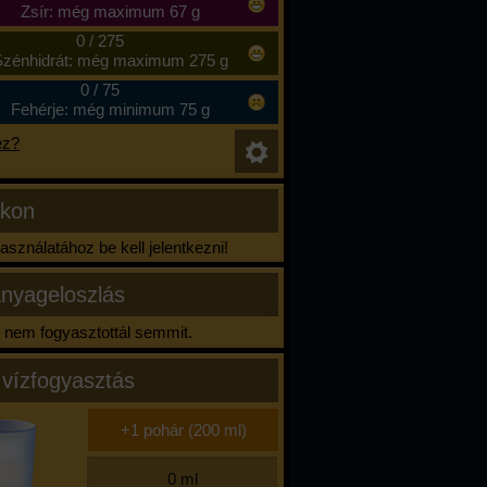
Zsír: még maximum 67 g
0
/
275
zénhidrát: még maximum 275 g
0
/
75
Fehérje: még minimum 75 g
ez?
ikon
sználatához be kell jelentkezni!
nyageloszlás
nem fogyasztottál semmit.
 vízfogyasztás