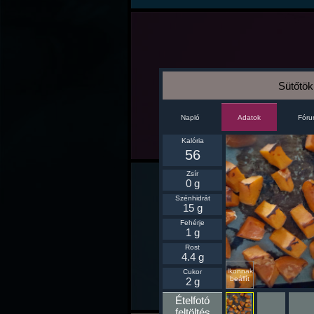
Sütőtök
Napló
Fór
Adatok
Kalória
56
Zsír
0 g
Szénhidrát
15 g
Fehérje
1 g
Rost
4.4 g
Ikonnak
Cukor
beállít
2 g
Ételfotó
feltöltés