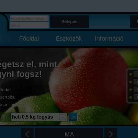
Belépés
Főoldal
Eszközök
Információ
égetsz el, mint
gyni fogsz!
élodat
portoltál
onon
i?
heti 0.5 kg fogyás
MA