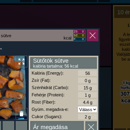
10 ér
1
ZS:
0
A l
 sütve
SZ:
0
kcal
figyel
F:
0
eszel
kaló
um
Valójáb
be a
Sütőtök sütve
kalória tartalma: 56 kcal
Kalória (Energy):
Zsír (Fat):
Szénhidrát (Carbo):
Fehérje (Protein):
Rost (Fiber):
Gyüm. megadva-e:
Cukor (Sugars):
Ár megadása