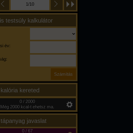
1/10
is testsúly kalkulátor
si év:
ág:
 kalória kereted
0 / 2000
Még 2000 kcal-t ehetsz ma.
 tápanyag javaslat
0
/
67