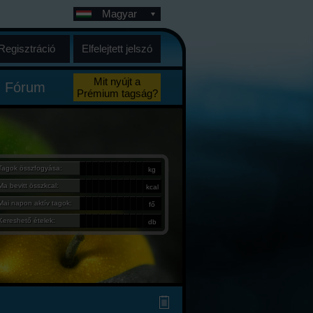
Magyar
Regisztráció
Elfelejtett jelszó
Mit nyújt a
Fórum
Prémium tagság?
Tagok összfogyása:
kg
Ma bevitt összkcal:
kcal
Mai napon aktív tagok:
fő
Kereshető ételek:
db