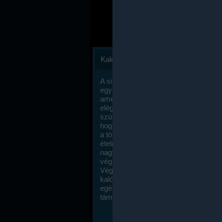
Kalóriaszámlálás
A sikeres fogyás titka valójában igen
egyszerű: égess több energiát, mint
amennyit beviszel. Természetesen e
elég nagy fegyelemre és akaraterőre
szükség, de meglepődve fogod tapasz
hogy a kalóriaszámolás mennyire ru
a többi diétához képest. Itt nincsenek ti
ételek és a megengedett kalóriabevite
nagymértékben növelheted ha testmo
végzel.
Végül, de nem utolsó sorban, a
kalóriaszámolás módszerét a legtöbb
egészségügyi szakorvos ajánlja és
támogatja.
To