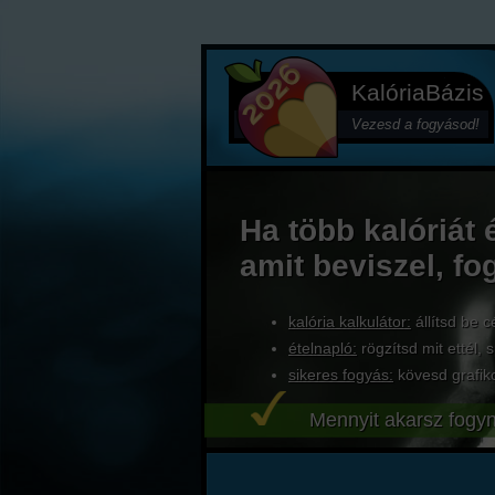
KalóriaBázis
Vezesd a fogyásod!
Ha több kalóriát 
amit beviszel, fo
kalória kalkulátor:
állítsd be c
ételnapló:
rögzítsd mit ettél, s
sikeres fogyás:
kövesd grafik
Mennyit akarsz fogyn