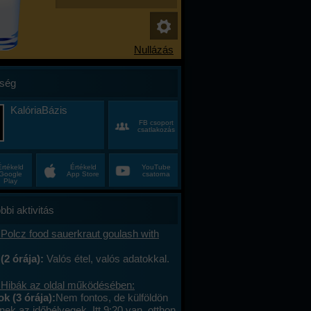
ség
KalóriaBázis
FB csoport
csatlakozás
Értékeld
Értékeld
YouTube
Google
App Store
csatorna
Play
bbi aktivitás
Polcz food sauerkraut goulash with
(2 órája):
Valós étel, valós adatokkal.
 Hibák az oldal működésében:
 (3 órája):
Nem fontos, de külföldön
ek az időbélyegek. Itt 9:20 van, otthon