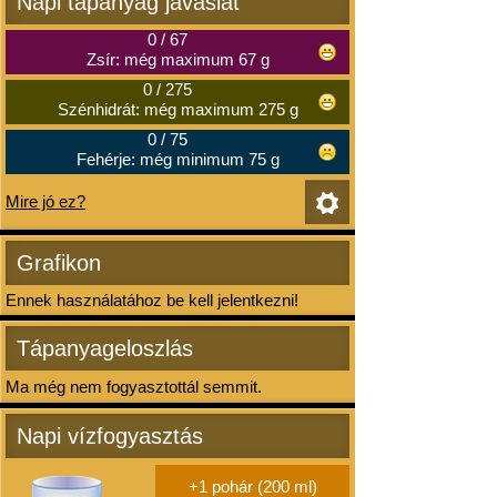
Napi tápanyag javaslat
0
/
67
Zsír: még maximum 67 g
0
/
275
Szénhidrát: még maximum 275 g
0
/
75
Fehérje: még minimum 75 g
Mire jó ez?
Grafikon
Ennek használatához be kell jelentkezni!
Tápanyageloszlás
Ma még nem fogyasztottál semmit.
Napi vízfogyasztás