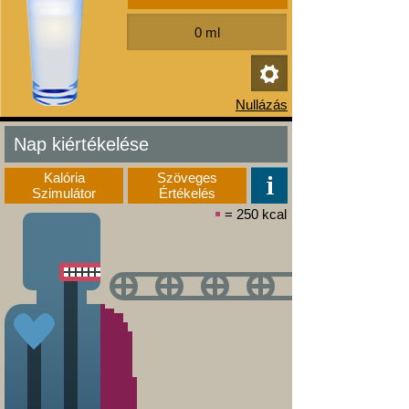
Nap kiértékelése
Kalória
Szöveges
Szimulátor
Értékelés