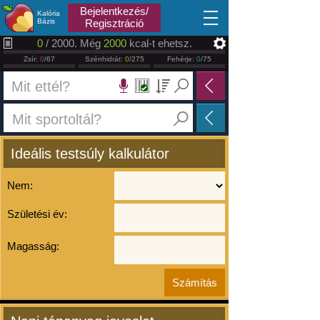
2026.08.06
Bejelentkezés/
Kalória
Bázis
Regisztráció
0
/ 2000. Még
2000
kcal-t ehetsz.
Zsír:
0
/67
Szénhidrát:
0
/275
Fehérje:
0
/75
Ideális testsúly kalkulátor
Nem:
Születési év:
Magasság: