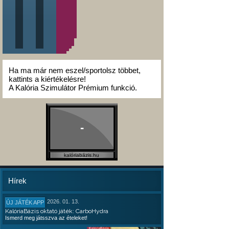
Ha ma már nem eszel/sportolsz többet,
kattints a kiértékelésre!
A Kalória Szimulátor Prémium funkció.
-
kalóriabázis.hu
Hírek
2026. 01. 13.
ÚJ JÁTÉK APP
KalóriaBázis oktató játék: CarboHydra
Ismerd meg játsszva az ételeket!