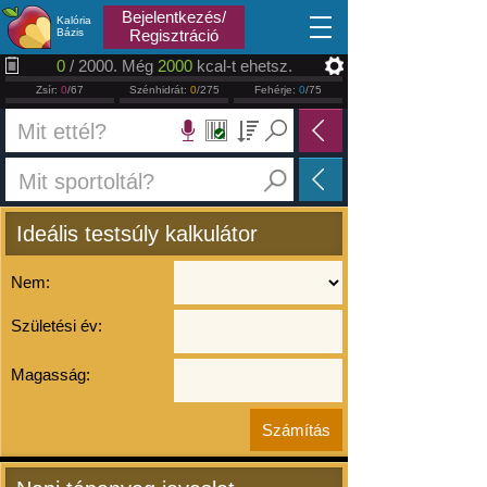
2026.08.07
Bejelentkezés/
Kalória
Bázis
Regisztráció
0
/ 2000. Még
2000
kcal-t ehetsz.
Zsír:
0
/67
Szénhidrát:
0
/275
Fehérje:
0
/75
Ideális testsúly kalkulátor
Nem:
Születési év:
Magasság: