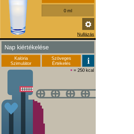
Nap kiértékelése
Kalória
Szöveges
Szimulátor
Értékelés