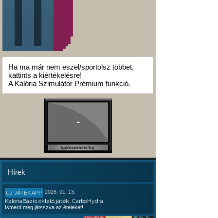
Ha ma már nem eszel/sportolsz többet,
kattints a kiértékelésre!
A Kalória Szimulátor Prémium funkció.
-
kalóriabázis.hu
Hírek
2026. 01. 13.
ÚJ JÁTÉK APP
KalóriaBázis oktató játék: CarboHydra
Ismerd meg játsszva az ételeket!