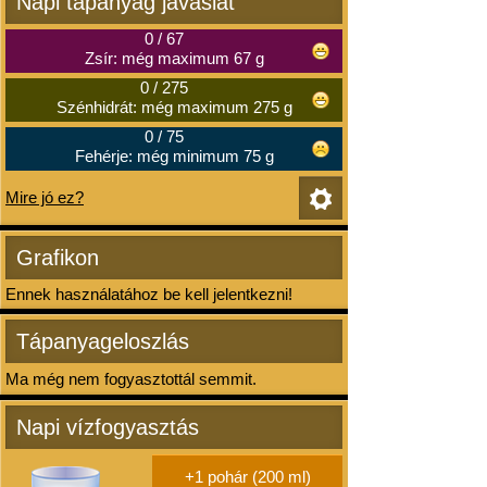
Napi tápanyag javaslat
0
/
67
Zsír: még maximum 67 g
0
/
275
Szénhidrát: még maximum 275 g
0
/
75
Fehérje: még minimum 75 g
Mire jó ez?
Grafikon
Ennek használatához be kell jelentkezni!
Tápanyageloszlás
Ma még nem fogyasztottál semmit.
Napi vízfogyasztás