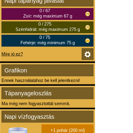
Napi tápanyag javaslat
0
/
67
Zsír: még maximum 67 g
0
/
275
Szénhidrát: még maximum 275 g
0
/
75
Fehérje: még minimum 75 g
Mire jó ez?
Grafikon
Ennek használatához be kell jelentkezni!
Tápanyageloszlás
Ma még nem fogyasztottál semmit.
Napi vízfogyasztás