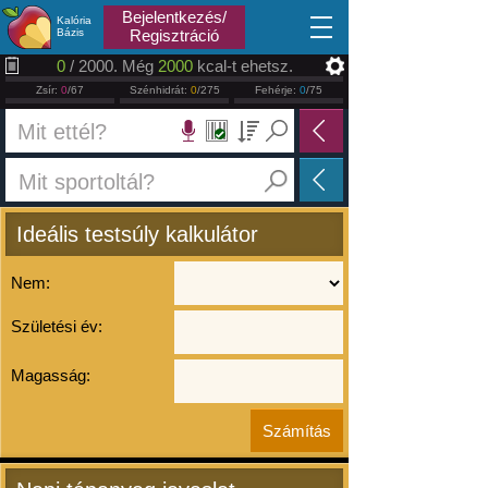
2026.08.07
Bejelentkezés/
Kalória
Bázis
Regisztráció
0
/ 2000. Még
2000
kcal-t ehetsz.
Zsír:
0
/67
Szénhidrát:
0
/275
Fehérje:
0
/75
Ideális testsúly kalkulátor
Nem:
Születési év:
Magasság: