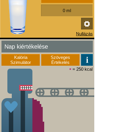
Nap kiértékelése
Kalória
Szöveges
Szimulátor
Értékelés