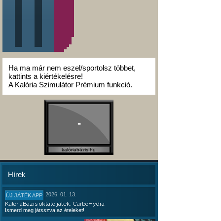
Ha ma már nem eszel/sportolsz többet,
kattints a kiértékelésre!
A Kalória Szimulátor Prémium funkció.
-
kalóriabázis.hu
Hírek
2026. 01. 13.
ÚJ JÁTÉK APP
KalóriaBázis oktató játék: CarboHydra
Ismerd meg játsszva az ételeket!