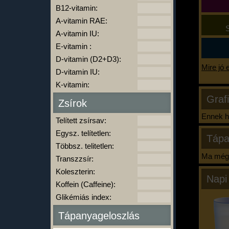
B12-vitamin:
A-vitamin RAE:
S
A-vitamin IU:
E-vitamin :
D-vitamin (D2+D3):
Mire jó 
D-vitamin IU:
K-vitamin:
Graf
Zsírok
Ennek ha
Telített zsírsav:
Egysz. telítetlen:
Tápa
Többsz. telitetlen:
Ma még 
Transzzsír:
Koleszterin:
Napi
Koffein (Caffeine):
Glikémiás index:
Tápanyageloszlás