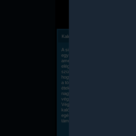
Kalóriaszámlálás
A sikeres fogyás titka valójában igen
egyszerű: égess több energiát, mint
amennyit beviszel. Természetesen e
elég nagy fegyelemre és akaraterőre
szükség, de meglepődve fogod tapasz
hogy a kalóriaszámolás mennyire ru
a többi diétához képest. Itt nincsenek ti
ételek és a megengedett kalóriabevite
nagymértékben növelheted ha testmo
végzel.
Végül, de nem utolsó sorban, a
kalóriaszámolás módszerét a legtöbb
egészségügyi szakorvos ajánlja és
támogatja.
To