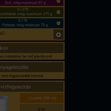
Zsír: még maximum 67 g
0
/
275
zénhidrát: még maximum 275 g
0
/
75
Fehérje: még minimum 75 g
ez?
ikon
sználatához be kell jelentkezni!
nyageloszlás
nem fogyasztottál semmit.
 vízfogyasztás