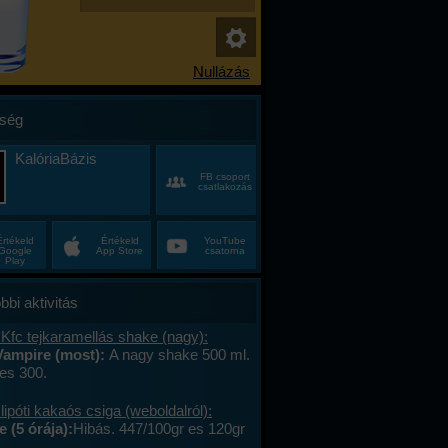
ség
KalóriaBázis
FB csoport
csatlakozás
Értékeld
Értékeld
YouTube
Google
App Store
csatorna
Play
bbi aktivitás
Kfc tejkaramellás shake (nagy):
Vampire (most):
A nagy shake 500 ml.
es 300.
lipóti kakaós csiga (weboldalról):
 (5 órája):
Hibás. 447/100gr es 120gr