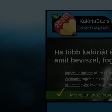
KalóriaBázis
Vezesd a fogyásod!
Ha több kalóriát 
amit beviszel, fo
kalória kalkulátor:
állítsd be c
ételnapló:
rögzítsd mit ettél, s
sikeres fogyás:
kövesd grafik
Mennyit akarsz fogyn