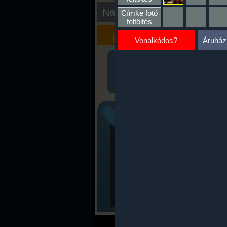
Nap kiértékelése
Címke fotó
feltöltés
Kalória
Szöveges
Szimulátor
Értékelés
Vonalkódos?
Áruház