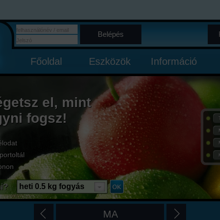
Belépés
Főoldal
Eszközök
Információ
égetsz el, mint
gyni fogsz!
élodat
portoltál
onon
i?
heti 0.5 kg fogyás
MA