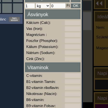
Ft
OK
Ásványok
Ideál
Ha ma már nem eszel/sportolsz többet,
lánc
kattints a kiértékelésre!
Kálcium (Calc):
A Kalória Szimulátor Prémium funkció.
Nem:
Vas (Iron):
Magnézium :
Születé
Foszfor (Phosphor):
-
Kálium (Potassium):
Magass
Nátrium (Sodium):
Cink (Zinc):
kalóriabázis.hu
Vitaminok
Napi
C-vitamin:
B1-vitamin Tiamin:
B2-vitamin riboflavin:
Nikotinsav (Niacin):
Napi
B6-vitamin:
B9-vitamin Folsav: