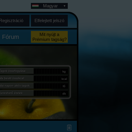
Magyar
Regisztráció
Elfelejtett jelszó
Mit nyújt a
Fórum
Prémium tagság?
Tagok összfogyása:
kg
Ma bevitt összkcal:
kcal
Mai napon aktív tagok:
fő
Kereshető ételek:
db