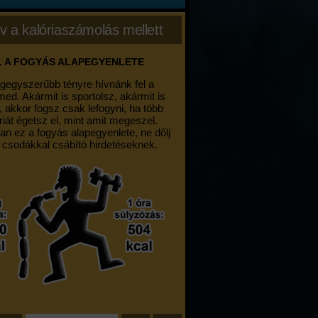
v a kalóriaszámolás mellett
. A FOGYÁS ALAPEGYENLETE
egegyszerűbb tényre hívnánk fel a
med. Akármit is sportolsz, akármit is
, akkor fogsz csak lefogyni, ha több
riát égetsz el, mint amit megeszel.
an ez a fogyás alapegyenlete, ne dőlj
 csodákkal csábító hirdetéseknek.