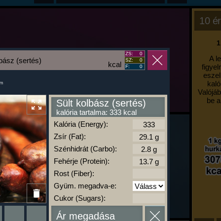
10 ér
1
ZS:
0
A l
lbász (sertés)
SZ:
0
kcal
figyel
F:
0
eszel
kaló
um
Valójáb
be a
Sült kolbász (sertés)
kalória tartalma: 333 kcal
Kalória (Energy):
Zsír (Fat):
Szénhidrát (Carbo):
Fehérje (Protein):
Rost (Fiber):
Gyüm. megadva-e:
Cukor (Sugars):
Ár megadása