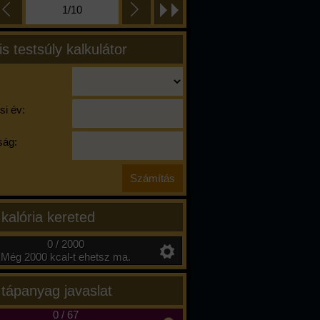
1/10
is testsúly kalkulátor
si év:
ág:
 kalória kereted
0 / 2000
Még 2000 kcal-t ehetsz ma.
 tápanyag javaslat
0
/
67