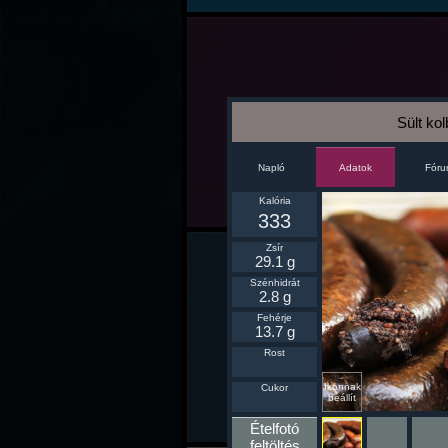
Sült ko
Napló
Fór
Adatok
Kalória
333
Zsír
29.1 g
Szénhidrát
2.8 g
Fehérje
13.7 g
Rost
Ikonnak
Cukor
beállít
Ételfotó
feltöltés