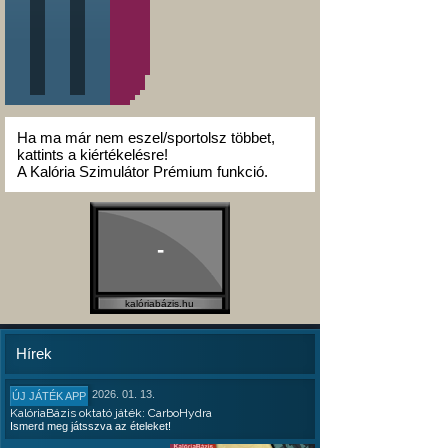
Ha ma már nem eszel/sportolsz többet,
kattints a kiértékelésre!
A Kalória Szimulátor Prémium funkció.
-
kalóriabázis.hu
Hírek
2026. 01. 13.
ÚJ JÁTÉK APP
KalóriaBázis oktató játék: CarboHydra
Ismerd meg játsszva az ételeket!