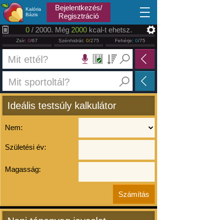
2026.08.10
Bejelentkezés/
Kalória
Bázis
Regisztráció
0
/ 2000. Még
2000
kcal-t ehetsz.
Zsír:
0
/67
Szénhidrát:
0
/275
Fehérje:
0
/75
Ideális testsúly kalkulátor
Nem:
Születési év:
Magasság: