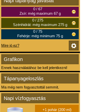
Napi tápanyag javaslat
0
/
67
Zsír: még maximum 67 g
0
/
275
Szénhidrát: még maximum 275 g
0
/
75
Fehérje: még minimum 75 g
Mire jó ez?
Grafikon
Ennek használatához be kell jelentkezni!
Tápanyageloszlás
Ma még nem fogyasztottál semmit.
Napi vízfogyasztás