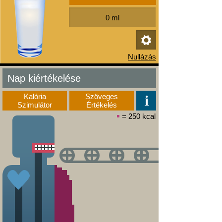
Nap kiértékelése
Kalória
Szöveges
Szimulátor
Értékelés