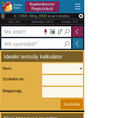
2026.08.06
Bejelentkezés/
Kalória
Bázis
Regisztráció
0
/ 2000. Még
2000
kcal-t ehetsz.
Zsír:
0
/67
Szénhidrát:
0
/275
Fehérje:
0
/75
Ideális testsúly kalkulátor
Nem:
Születési év:
Magasság: