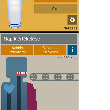
Nap kiértékelése
Kalória
Szöveges
Szimulátor
Értékelés