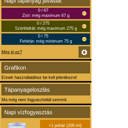
Napi tápanyag javaslat
0
/
67
Zsír: még maximum 67 g
0
/
275
Szénhidrát: még maximum 275 g
0
/
75
Fehérje: még minimum 75 g
Mire jó ez?
Grafikon
Ennek használatához be kell jelentkezni!
Tápanyageloszlás
Ma még nem fogyasztottál semmit.
Napi vízfogyasztás