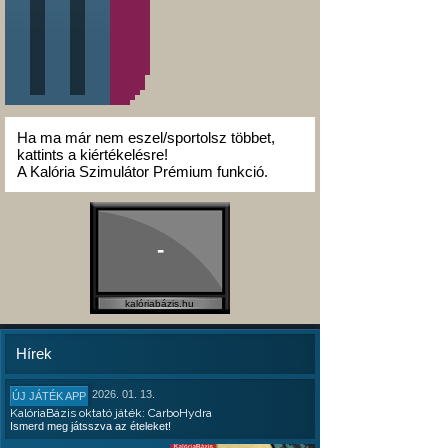
Ha ma már nem eszel/sportolsz többet,
kattints a kiértékelésre!
A Kalória Szimulátor Prémium funkció.
-
kalóriabázis.hu
Hírek
2026. 01. 13.
ÚJ JÁTÉK APP
KalóriaBázis oktató játék: CarboHydra
Ismerd meg játsszva az ételeket!