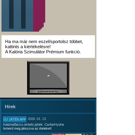
Ha ma már nem eszel/sportolsz többet,
kattints a kiértékelésre!
A Kalória Szimulátor Prémium funkció.
-
kalóriabázis.hu
Hírek
2026. 01. 13.
ÚJ JÁTÉK APP
KalóriaBázis oktató játék: CarboHydra
Ismerd meg játsszva az ételeket!