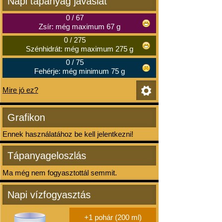
Napi tápanyag javaslat
0
/
67
Zsír: még maximum 67 g
0
/
275
Szénhidrát: még maximum 275 g
0
/
75
Fehérje: még minimum 75 g
Mire jó ez?
Grafikon
Ennek használatához be kell jelentkezni!
Tápanyageloszlás
Ma még nem fogyasztottál semmit.
Napi vízfogyasztás