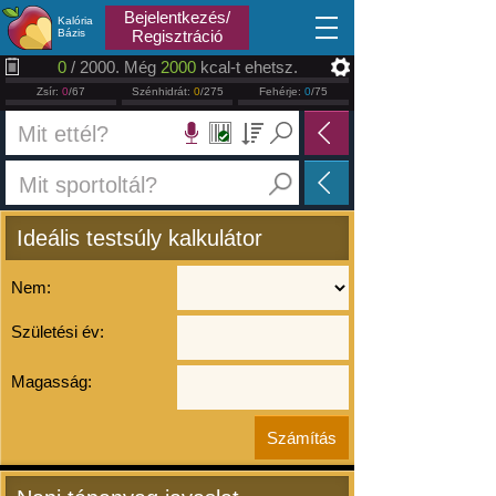
2026.08.09
Bejelentkezés/
Kalória
Bázis
Regisztráció
0
/ 2000. Még
2000
kcal-t ehetsz.
Zsír:
0
/67
Szénhidrát:
0
/275
Fehérje:
0
/75
Ideális testsúly kalkulátor
Nem:
Születési év:
Magasság: