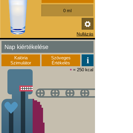
Nap kiértékelése
Kalória
Szöveges
Szimulátor
Értékelés