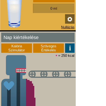
Nap kiértékelése
Kalória
Szöveges
Szimulátor
Értékelés