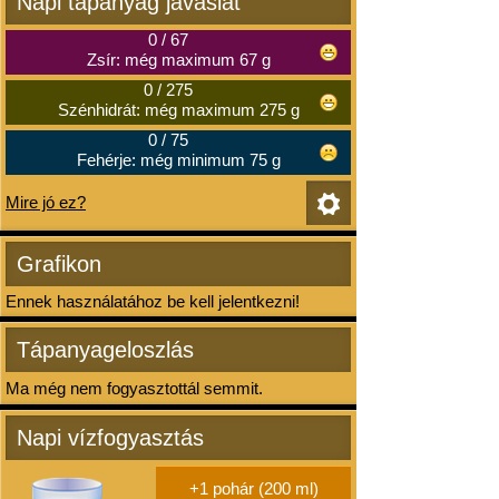
Napi tápanyag javaslat
0
/
67
Zsír: még maximum 67 g
0
/
275
Szénhidrát: még maximum 275 g
0
/
75
Fehérje: még minimum 75 g
Mire jó ez?
Grafikon
Ennek használatához be kell jelentkezni!
Tápanyageloszlás
Ma még nem fogyasztottál semmit.
Napi vízfogyasztás