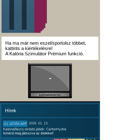
Ha ma már nem eszel/sportolsz többet,
kattints a kiértékelésre!
A Kalória Szimulátor Prémium funkció.
-
kalóriabázis.hu
Hírek
2026. 01. 13.
ÚJ JÁTÉK APP
KalóriaBázis oktató játék: CarboHydra
Ismerd meg játsszva az ételeket!