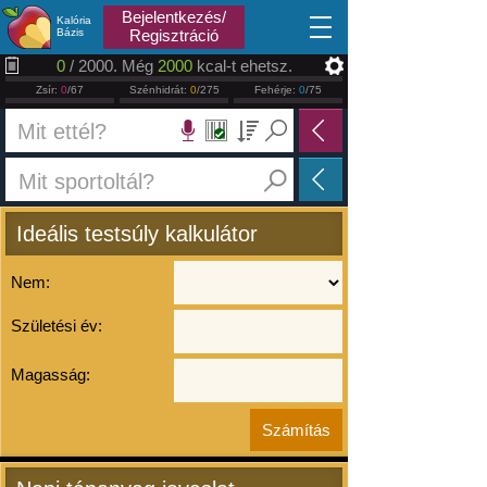
2026.08.07
Bejelentkezés/
Kalória
Bázis
Regisztráció
0
/ 2000. Még
2000
kcal-t ehetsz.
Zsír:
0
/67
Szénhidrát:
0
/275
Fehérje:
0
/75
Ideális testsúly kalkulátor
Nem:
Születési év:
Magasság: