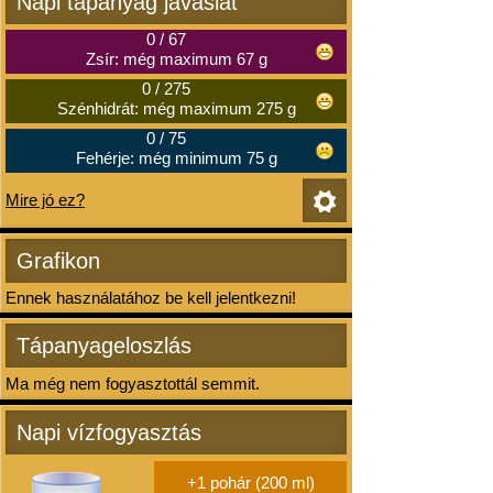
Napi tápanyag javaslat
0
/
67
Zsír: még maximum 67 g
0
/
275
Szénhidrát: még maximum 275 g
0
/
75
Fehérje: még minimum 75 g
Mire jó ez?
Grafikon
Ennek használatához be kell jelentkezni!
Tápanyageloszlás
Ma még nem fogyasztottál semmit.
Napi vízfogyasztás