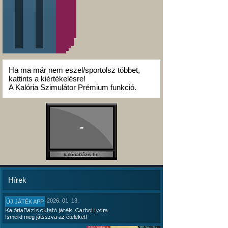
Ha ma már nem eszel/sportolsz többet,
kattints a kiértékelésre!
A Kalória Szimulátor Prémium funkció.
-
kalóriabázis.hu
Hírek
2026. 01. 13.
ÚJ JÁTÉK APP
KalóriaBázis oktató játék: CarboHydra
Ismerd meg játsszva az ételeket!