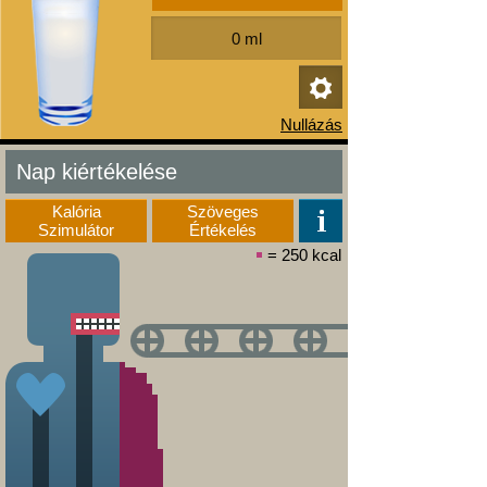
Nap kiértékelése
Kalória
Szöveges
Szimulátor
Értékelés