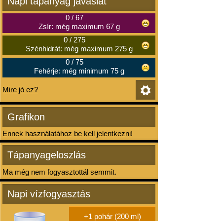
Napi tápanyag javaslat
0
/
67
Zsír: még maximum 67 g
0
/
275
Szénhidrát: még maximum 275 g
0
/
75
Fehérje: még minimum 75 g
Mire jó ez?
Grafikon
Ennek használatához be kell jelentkezni!
Tápanyageloszlás
Ma még nem fogyasztottál semmit.
Napi vízfogyasztás