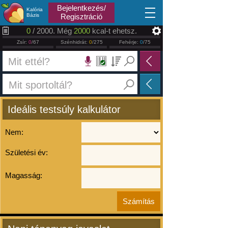
2026.08.08
Bejelentkezés/
Kalória
Bázis
Regisztráció
0
/ 2000. Még
2000
kcal-t ehetsz.
Zsír:
0
/67
Szénhidrát:
0
/275
Fehérje:
0
/75
Ideális testsúly kalkulátor
Nem:
Születési év:
Magasság: