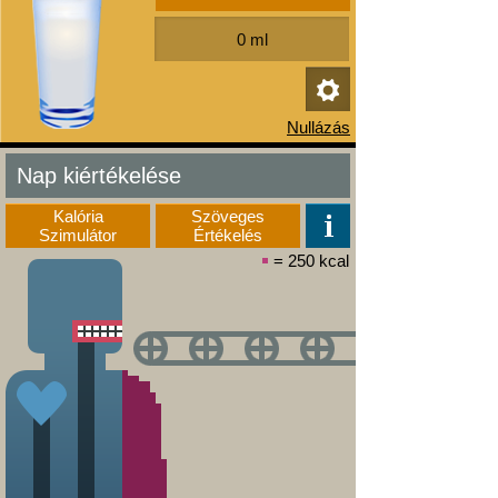
Nap kiértékelése
Kalória
Szöveges
Szimulátor
Értékelés