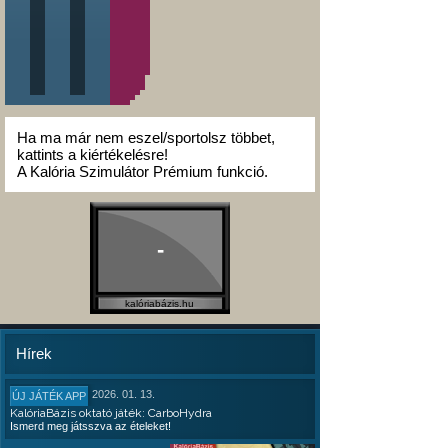
Ha ma már nem eszel/sportolsz többet,
kattints a kiértékelésre!
A Kalória Szimulátor Prémium funkció.
-
kalóriabázis.hu
Hírek
2026. 01. 13.
ÚJ JÁTÉK APP
KalóriaBázis oktató játék: CarboHydra
Ismerd meg játsszva az ételeket!