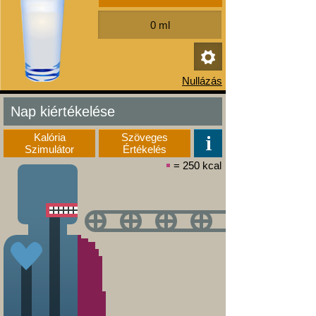
Nap kiértékelése
Kalória
Szöveges
Szimulátor
Értékelés