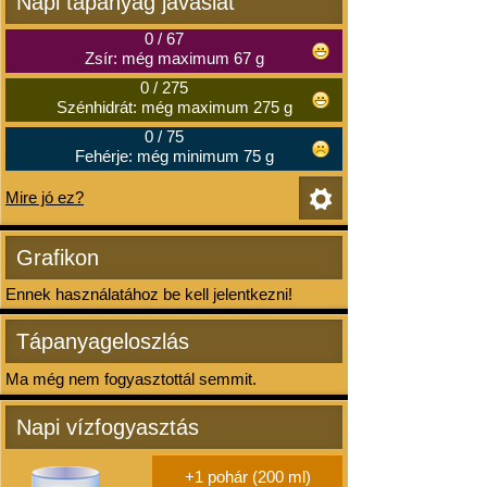
Napi tápanyag javaslat
0
/
67
Zsír: még maximum 67 g
0
/
275
Szénhidrát: még maximum 275 g
0
/
75
Fehérje: még minimum 75 g
Mire jó ez?
Grafikon
Ennek használatához be kell jelentkezni!
Tápanyageloszlás
Ma még nem fogyasztottál semmit.
Napi vízfogyasztás