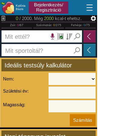
2026.08.07
Bejelentkezés/
Kalória
Bázis
Regisztráció
0
/ 2000. Még
2000
kcal-t ehetsz.
Zsír:
0
/67
Szénhidrát:
0
/275
Fehérje:
0
/75
Ideális testsúly kalkulátor
Nem:
Születési év:
Magasság: