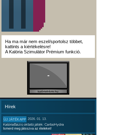
Ha ma már nem eszel/sportolsz többet,
kattints a kiértékelésre!
A Kalória Szimulátor Prémium funkció.
-
kalóriabázis.hu
Hírek
2026. 01. 13.
ÚJ JÁTÉK APP
KalóriaBázis oktató játék: CarboHydra
Ismerd meg játsszva az ételeket!