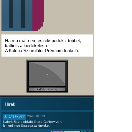
Ha ma már nem eszel/sportolsz többet,
kattints a kiértékelésre!
A Kalória Szimulátor Prémium funkció.
-
kalóriabázis.hu
Hírek
2026. 01. 13.
ÚJ JÁTÉK APP
KalóriaBázis oktató játék: CarboHydra
Ismerd meg játsszva az ételeket!