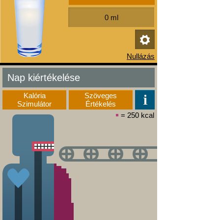
Nap kiértékelése
Kalória
Szöveges
Szimulátor
Értékelés