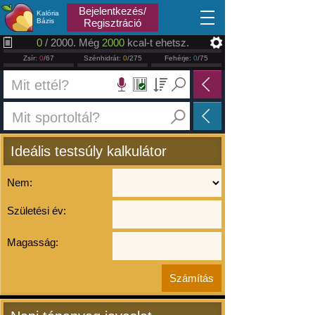
2026.08.06
Bejelentkezés/
Kalória
Bázis
Regisztráció
0
/ 2000. Még
2000
kcal-t ehetsz.
Zsír:
0
/67
Szénhidrát:
0
/275
Fehérje:
0
/75
Ideális testsúly kalkulátor
Nem:
Születési év:
Magasság: