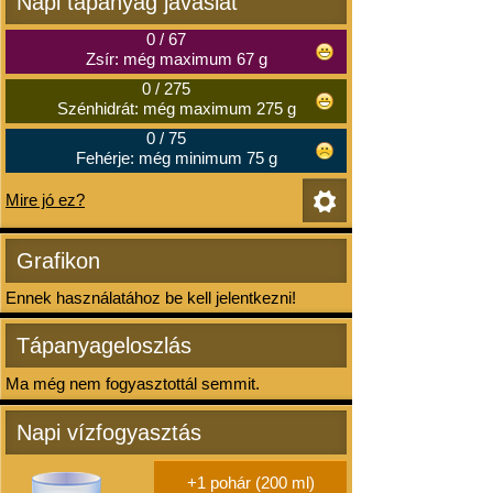
Napi tápanyag javaslat
0
/
67
Zsír: még maximum 67 g
0
/
275
Szénhidrát: még maximum 275 g
0
/
75
Fehérje: még minimum 75 g
Mire jó ez?
Grafikon
Ennek használatához be kell jelentkezni!
Tápanyageloszlás
Ma még nem fogyasztottál semmit.
Napi vízfogyasztás