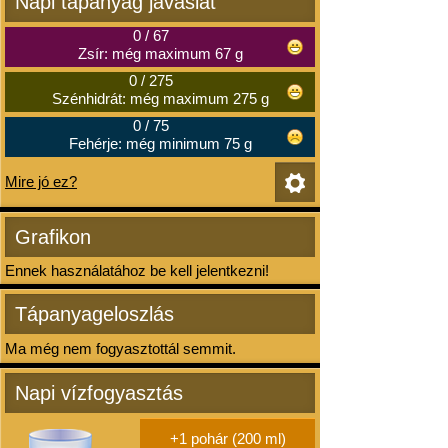
Napi tápanyag javaslat
0
/
67
Zsír: még maximum 67 g
0
/
275
Szénhidrát: még maximum 275 g
0
/
75
Fehérje: még minimum 75 g
Mire jó ez?
Grafikon
Ennek használatához be kell jelentkezni!
Tápanyageloszlás
Ma még nem fogyasztottál semmit.
Napi vízfogyasztás