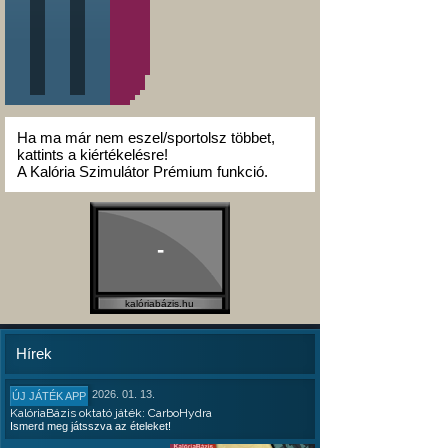
Ha ma már nem eszel/sportolsz többet,
kattints a kiértékelésre!
A Kalória Szimulátor Prémium funkció.
-
kalóriabázis.hu
Hírek
2026. 01. 13.
ÚJ JÁTÉK APP
KalóriaBázis oktató játék: CarboHydra
Ismerd meg játsszva az ételeket!