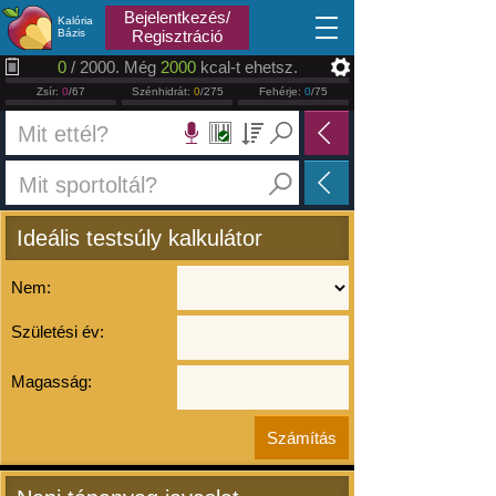
2026.08.07
Bejelentkezés/
Kalória
Bázis
Regisztráció
0
/ 2000. Még
2000
kcal-t ehetsz.
Zsír:
0
/67
Szénhidrát:
0
/275
Fehérje:
0
/75
Ideális testsúly kalkulátor
Nem:
Születési év:
Magasság: