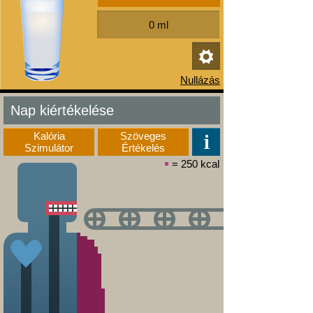
Nap kiértékelése
Kalória
Szöveges
Szimulátor
Értékelés