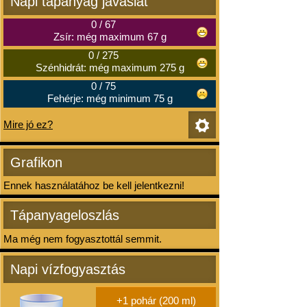
Napi tápanyag javaslat
0
/
67
Zsír: még maximum 67 g
0
/
275
Szénhidrát: még maximum 275 g
0
/
75
Fehérje: még minimum 75 g
Mire jó ez?
Grafikon
Ennek használatához be kell jelentkezni!
Tápanyageloszlás
Ma még nem fogyasztottál semmit.
Napi vízfogyasztás