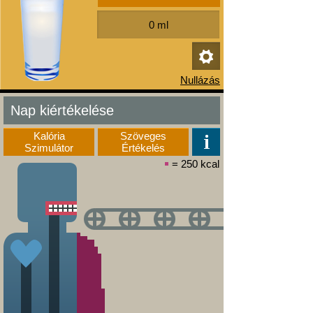
Nap kiértékelése
Kalória
Szöveges
Szimulátor
Értékelés