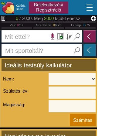
2026.08.07
Bejelentkezés/
Kalória
Bázis
Regisztráció
0
/ 2000. Még
2000
kcal-t ehetsz.
Zsír:
0
/67
Szénhidrát:
0
/275
Fehérje:
0
/75
Ideális testsúly kalkulátor
Nem:
Születési év:
Magasság: