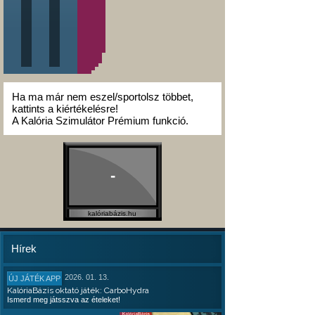
Ha ma már nem eszel/sportolsz többet,
kattints a kiértékelésre!
A Kalória Szimulátor Prémium funkció.
-
kalóriabázis.hu
Hírek
2026. 01. 13.
ÚJ JÁTÉK APP
KalóriaBázis oktató játék: CarboHydra
Ismerd meg játsszva az ételeket!