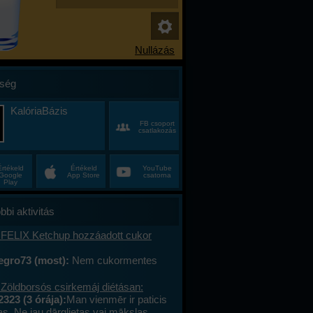
ség
KalóriaBázis
FB csoport
csatlakozás
Értékeld
Értékeld
YouTube
Google
App Store
csatorna
Play
bbi aktivitás
 FELIX Ketchup hozzáadott cukor
egro73 (most):
Nem cukormentes
0%-al kevesebb cukor
 Zöldborsós csirkemáj diétásan:
2323 (3 órája):
Man vienmēr ir paticis
tas. Ne jau dārglietas vai mākslas