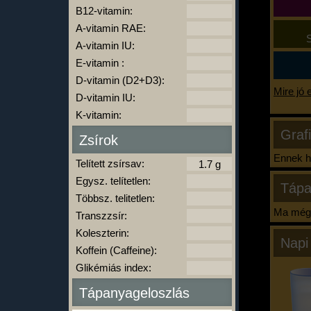
B12-vitamin:
A-vitamin RAE:
S
A-vitamin IU:
E-vitamin :
D-vitamin (D2+D3):
Mire jó 
D-vitamin IU:
K-vitamin:
Graf
Zsírok
Ennek ha
Telített zsírsav:
Egysz. telítetlen:
Tápa
Többsz. telitetlen:
Ma még 
Transzzsír:
Koleszterin:
Napi
Koffein (Caffeine):
Glikémiás index:
Tápanyageloszlás