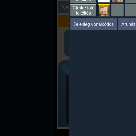
Nap kiértékelése
Címke fotó
feltöltés
Kalória
Szöveges
Szimulátor
Értékelés
Jelenleg vonalkódos
Áruház