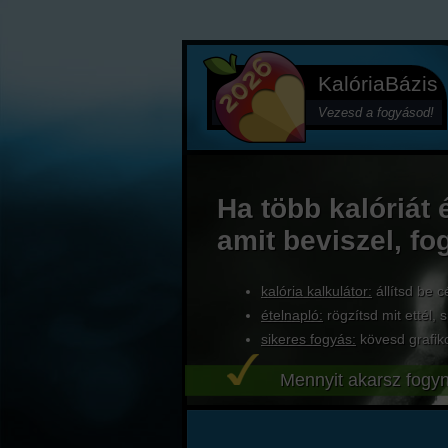
KalóriaBázis
Vezesd a fogyásod!
Ha több kalóriát 
amit beviszel, fo
kalória kalkulátor:
állítsd be c
ételnapló:
rögzítsd mit ettél, s
sikeres fogyás:
kövesd grafik
Mennyit akarsz fogyn