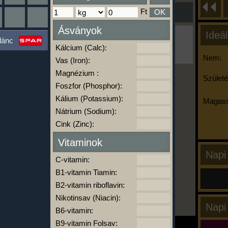
Ft
OK
Ásványok
Ideál
Ha ma már nem eszel/sportolsz többet,
lánc
kattints a kiértékelésre!
Kálcium (Calc):
A Kalória Szimulátor Prémium funkció.
Nem:
Vas (Iron):
Magnézium :
Születé
Foszfor (Phosphor):
-
Kálium (Potassium):
Magass
Nátrium (Sodium):
Cink (Zinc):
kalóriabázis.hu
Vitaminok
Napi
C-vitamin:
B1-vitamin Tiamin:
B2-vitamin riboflavin:
Nikotinsav (Niacin):
Napi
B6-vitamin:
B9-vitamin Folsav: