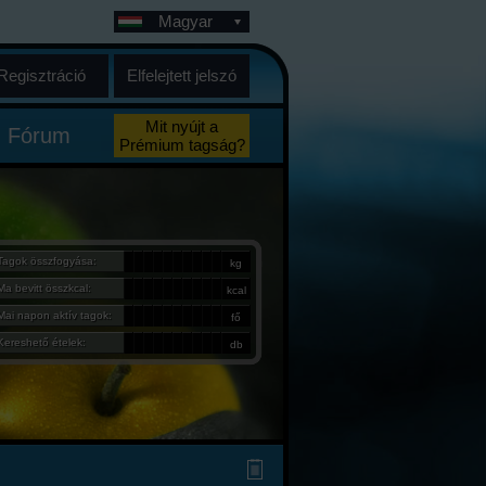
Magyar
Regisztráció
Elfelejtett jelszó
Mit nyújt a
Fórum
Prémium tagság?
Tagok összfogyása:
kg
Ma bevitt összkcal:
kcal
Mai napon aktív tagok:
fő
Kereshető ételek:
db