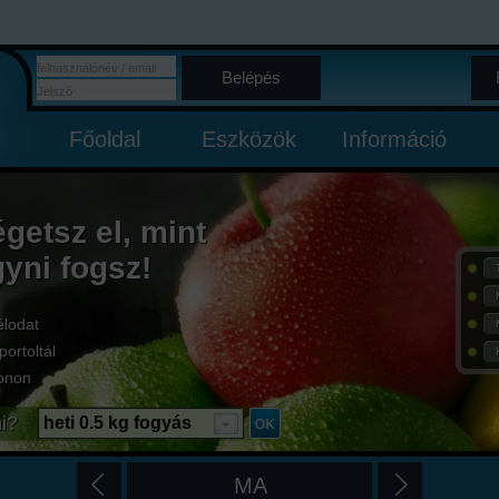
Belépés
Főoldal
Eszközök
Információ
égetsz el, mint
gyni fogsz!
élodat
portoltál
onon
i?
heti 0.5 kg fogyás
MA