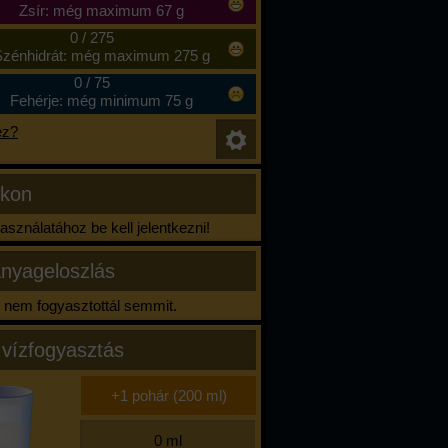
Zsír: még maximum 67 g
0
/
275
zénhidrát: még maximum 275 g
0
/
75
Fehérje: még minimum 75 g
ez?
ikon
sználatához be kell jelentkezni!
nyageloszlás
nem fogyasztottál semmit.
 vízfogyasztás