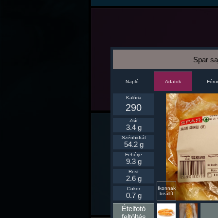
Spar saj
Napló
Fór
Adatok
Kalória
290
Zsír
3.4 g
Szénhidrát
54.2 g
Fehérje
9.3 g
Rost
2.6 g
Ikonnak
Cukor
beállít
0.7 g
Ételfotó
feltöltés