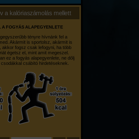
v a kalóriaszámolás mellett
. A FOGYÁS ALAPEGYENLETE
egegyszerűbb tényre hívnánk fel a
med. Akármit is sportolsz, akármit is
, akkor fogsz csak lefogyni, ha több
riát égetsz el, mint amit megeszel.
an ez a fogyás alapegyenlete, ne dőlj
 csodákkal csábító hirdetéseknek.