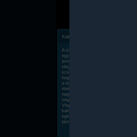
Kalóriaszámlálás
A sikeres fogyás titka valójában igen
egyszerű: égess több energiát, mint
amennyit beviszel. Természetesen e
elég nagy fegyelemre és akaraterőre
szükség, de meglepődve fogod tapasz
hogy a kalóriaszámolás mennyire ru
a többi diétához képest. Itt nincsenek ti
ételek és a megengedett kalóriabevite
nagymértékben növelheted ha testmo
végzel.
Végül, de nem utolsó sorban, a
kalóriaszámolás módszerét a legtöbb
egészségügyi szakorvos ajánlja és
támogatja.
To