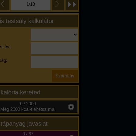
1/10
is testsúly kalkulátor
si év:
ág:
 kalória kereted
0 / 2000
Még 2000 kcal-t ehetsz ma.
 tápanyag javaslat
0
/
67