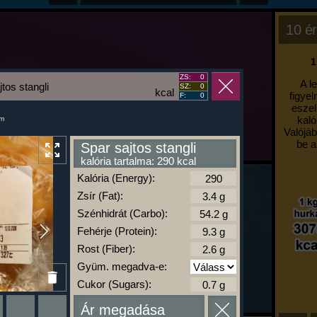
10 ér
1
ZS:
0
A l
tos stangli
SZ:
0
kcal
figyel
F:
0
eszel
kaló
um
Valójáb
be a
Spar sajtos stangli
kalória tartalma: 290 kcal
Kalória (Energy):
Zsír (Fat):
Szénhidrát (Carbo):
Fehérje (Protein):
Rost (Fiber):
Gyüm. megadva-e:
Cukor (Sugars):
Ár megadása