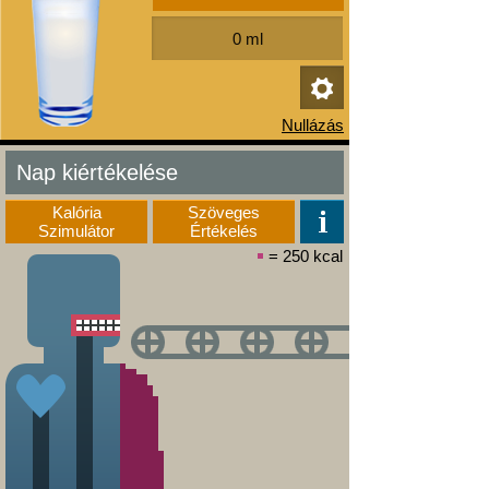
Nap kiértékelése
Kalória
Szöveges
Szimulátor
Értékelés