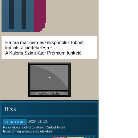
Ha ma már nem eszel/sportolsz többet,
kattints a kiértékelésre!
A Kalória Szimulátor Prémium funkció.
-
kalóriabázis.hu
Hírek
2026. 01. 13.
ÚJ JÁTÉK APP
KalóriaBázis oktató játék: CarboHydra
Ismerd meg játsszva az ételeket!