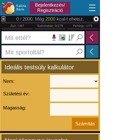
2026.08.06
Bejelentkezés/
Kalória
Bázis
Regisztráció
0
/ 2000. Még
2000
kcal-t ehetsz.
Zsír:
0
/67
Szénhidrát:
0
/275
Fehérje:
0
/75
Ideális testsúly kalkulátor
Nem:
Születési év:
Magasság: