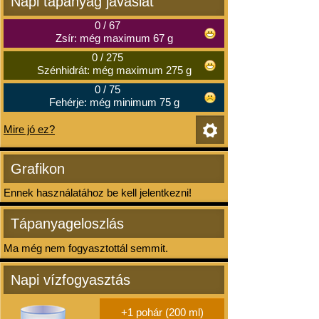
Napi tápanyag javaslat
0
/
67
Zsír: még maximum 67 g
0
/
275
Szénhidrát: még maximum 275 g
0
/
75
Fehérje: még minimum 75 g
Mire jó ez?
Grafikon
Ennek használatához be kell jelentkezni!
Tápanyageloszlás
Ma még nem fogyasztottál semmit.
Napi vízfogyasztás