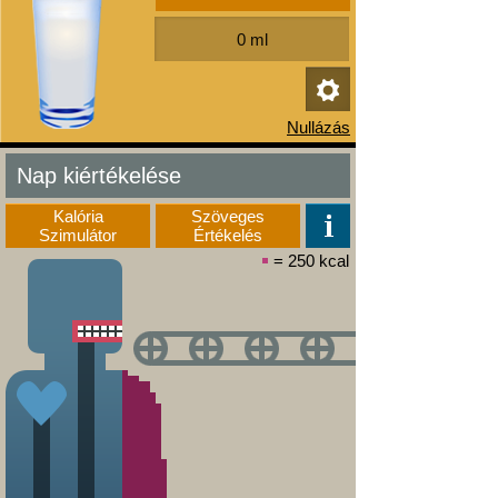
Nap kiértékelése
Kalória
Szöveges
Szimulátor
Értékelés