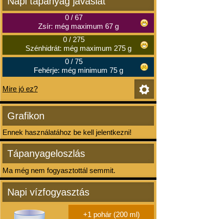
Napi tápanyag javaslat
0
/
67
Zsír: még maximum 67 g
0
/
275
Szénhidrát: még maximum 275 g
0
/
75
Fehérje: még minimum 75 g
Mire jó ez?
Grafikon
Ennek használatához be kell jelentkezni!
Tápanyageloszlás
Ma még nem fogyasztottál semmit.
Napi vízfogyasztás