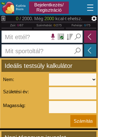
2026.08.09
Bejelentkezés/
Kalória
Bázis
Regisztráció
0
/ 2000. Még
2000
kcal-t ehetsz.
Zsír:
0
/67
Szénhidrát:
0
/275
Fehérje:
0
/75
Ideális testsúly kalkulátor
Nem:
Születési év:
Magasság: