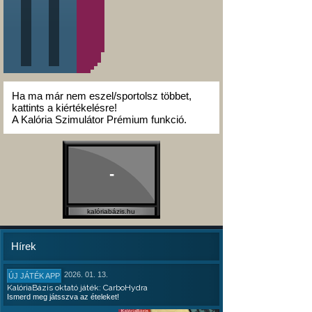
Ha ma már nem eszel/sportolsz többet,
kattints a kiértékelésre!
A Kalória Szimulátor Prémium funkció.
-
kalóriabázis.hu
Hírek
2026. 01. 13.
ÚJ JÁTÉK APP
KalóriaBázis oktató játék: CarboHydra
Ismerd meg játsszva az ételeket!