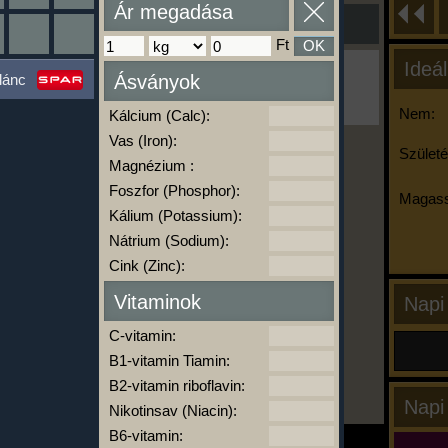
Ár megadása
Ft
OK
Ideál
Ha ma már nem eszel/sportolsz többet,
lánc
Ásványok
kattints a kiértékelésre!
A Kalória Szimulátor Prémium funkció.
Nem:
Kálcium (Calc):
Vas (Iron):
Születé
Magnézium :
-
Foszfor (Phosphor):
Magass
Kálium (Potassium):
Nátrium (Sodium):
kalóriabázis.hu
Cink (Zinc):
Vitaminok
Napi
C-vitamin:
B1-vitamin Tiamin:
B2-vitamin riboflavin:
Napi
Nikotinsav (Niacin):
B6-vitamin: