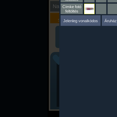
Nap kiértékelése
Címke fotó
feltöltés
Kalória
Szöveges
Szimulátor
Értékelés
Jelenleg vonalkódos
Áruház