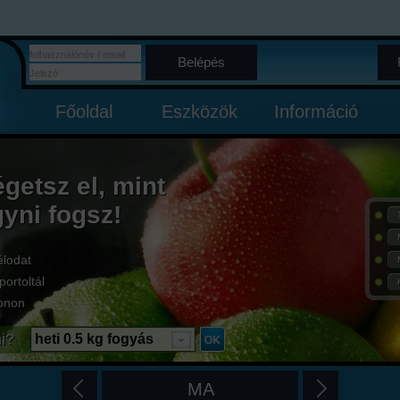
Belépés
Főoldal
Eszközök
Információ
égetsz el, mint
gyni fogsz!
élodat
portoltál
onon
i?
heti 0.5 kg fogyás
MA