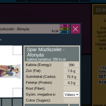
10 ér
1
ZS:
0
A l
zliszelet - Áfonyás
SZ:
0
kcal
figyel
F:
0
eszel
kaló
um
Valójáb
be a
Spar Müzliszelet -
Áfonyás
kalória tartalma: 390 kcal
Kalória (Energy):
Zsír (Fat):
Szénhidrát (Carbo):
Fehérje (Protein):
Rost (Fiber):
Gyüm. megadva-e:
Cukor (Sugars):