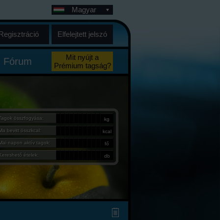
Magyar
Regisztráció
Elfelejtett jelszó
Mit nyújt a
Fórum
Prémium tagság?
Tagok összfogyása:
kg
Ma bevitt összkcal:
kcal
Mai napon aktív tagok:
fő
Kereshető ételek:
db