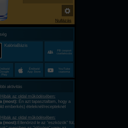
ség
KalóriaBázis
FB csoport
csatlakozás
Értékeld
Értékeld
YouTube
Google
App Store
csatorna
Play
bbi aktivitás
 Hibák az oldal működésében:
na (most):
Én azt tapasztaltam, hogy a
öld emberkés) ételeknél/recepteknél
aktív a vonalkód, ha nem ajánlottam
. Viszont (szerintem) nem kell/érdemes
 Hibák az oldal működésében:
elt közösbe ajánlani
na (most):
Ellenőrizd le az "eszközök" fül,
er,/huszadszor ami egyszer már fent
tások" menüben az "időzóna" vagy az