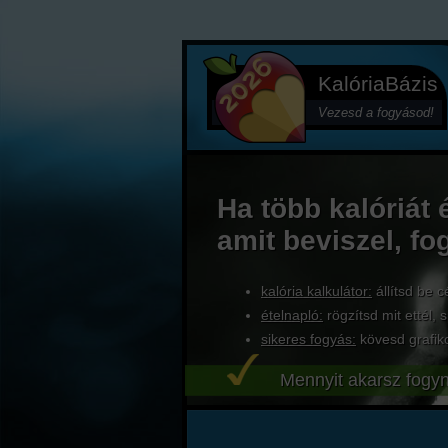
KalóriaBázis
Vezesd a fogyásod!
Ha több kalóriát 
amit beviszel, fo
kalória kalkulátor:
állítsd be c
ételnapló:
rögzítsd mit ettél, s
sikeres fogyás:
kövesd grafik
Mennyit akarsz fogyn