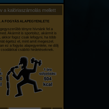
v a kalóriaszámolás mellett
. A FOGYÁS ALAPEGYENLETE
egegyszerűbb tényre hívnánk fel a
med. Akármit is sportolsz, akármit is
, akkor fogsz csak lefogyni, ha több
riát égetsz el, mint amit megeszel.
an ez a fogyás alapegyenlete, ne dőlj
 csodákkal csábító hirdetéseknek.