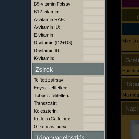
B9-vitamin Folsav:
B12-vitamin:
S
A-vitamin RAE:
A-vitamin IU:
E-vitamin :
Mire jó 
D-vitamin (D2+D3):
D-vitamin IU:
K-vitamin:
Graf
Zsírok
Ennek ha
Telített zsírsav:
Tápa
Egysz. telítetlen:
Ma még 
Többsz. telitetlen:
Transzzsír:
Napi
Koleszterin:
Koffein (Caffeine):
Glikémiás index:
Tápanyageloszlás