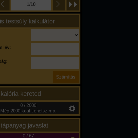
1/10
is testsúly kalkulátor
si év:
ág:
 kalória kereted
0 / 2000
Még 2000 kcal-t ehetsz ma.
 tápanyag javaslat
0
/
67