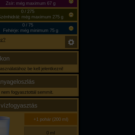
Zsír: még maximum 67 g
0
/
275
zénhidrát: még maximum 275 g
0
/
75
Fehérje: még minimum 75 g
ez?
ikon
sználatához be kell jelentkezni!
nyageloszlás
nem fogyasztottál semmit.
 vízfogyasztás