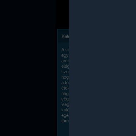
Kalóriaszámlálás
A sikeres fogyás titka valójában igen
egyszerű: égess több energiát, mint
amennyit beviszel. Természetesen e
elég nagy fegyelemre és akaraterőre
szükség, de meglepődve fogod tapasz
hogy a kalóriaszámolás mennyire ru
a többi diétához képest. Itt nincsenek ti
ételek és a megengedett kalóriabevite
nagymértékben növelheted ha testmo
végzel.
Végül, de nem utolsó sorban, a
kalóriaszámolás módszerét a legtöbb
egészségügyi szakorvos ajánlja és
támogatja.
To