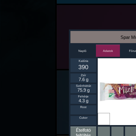
Spar Mü
Napló
Fór
Adatok
Kalória
390
Zsír
7.6 g
Szénhidrát
75.9 g
Fehérje
4.3 g
Rost
Ikonnak
Cukor
beállít
Ételfotó
feltöltés