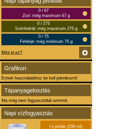
Napi tápanyag javaslat
0
/
67
Zsír: még maximum 67 g
0
/
275
Szénhidrát: még maximum 275 g
0
/
75
Fehérje: még minimum 75 g
Mire jó ez?
Grafikon
Ennek használatához be kell jelentkezni!
Tápanyageloszlás
Ma még nem fogyasztottál semmit.
Napi vízfogyasztás