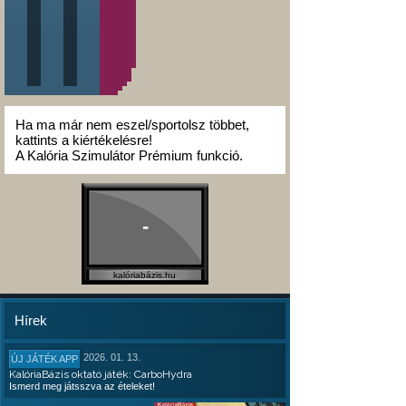
Ha ma már nem eszel/sportolsz többet,
kattints a kiértékelésre!
A Kalória Szimulátor Prémium funkció.
-
kalóriabázis.hu
Hírek
2026. 01. 13.
ÚJ JÁTÉK APP
KalóriaBázis oktató játék: CarboHydra
Ismerd meg játsszva az ételeket!