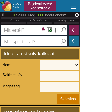
2026.08.10
Bejelentkezés/
Kalória
Bázis
Regisztráció
0
/ 2000. Még
2000
kcal-t ehetsz.
Zsír:
0
/67
Szénhidrát:
0
/275
Fehérje:
0
/75
Ideális testsúly kalkulátor
Nem:
Születési év:
Magasság: