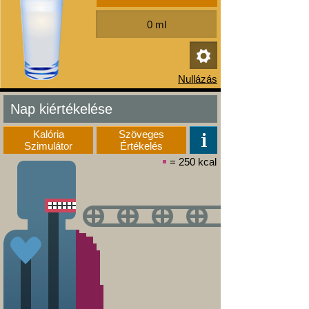
Nap kiértékelése
Kalória
Szöveges
Szimulátor
Értékelés